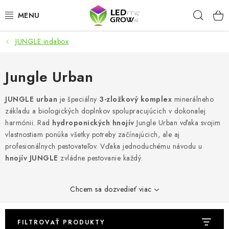
Prejsť
Hľad
na
obsah
JUNGLE indabox
AKCIE
LED OSVETLENIE PRE RASTLINY
Jungle Urban
PESTOVATEĽSKÉ POTREBY
JUNGLE urban
je špeciálny
3-zložkový komplex
minerálneho
základu a biologických doplnkov spolupracujúcich v dokonalej
harmónii. Rad
hydroponických hnojív
Jungle Urban vďaka svojim
PRE AKVÁRIA
vlastnostiam ponúka všetky potreby začínajúcich, ale aj
profesionálnych pestovateľov. Vďaka jednoduchému návodu u
MICROGREENS
hnojív JUNGLE
zvládne pestovanie každý.
SMART GARDEN
Chcem sa dozvedieť viac
Hodnotenie obchodu
O nákupu
Blog
Obchodné podmienky
Predávané značky
Kontakt
FILTROVAŤ PRODUKTY