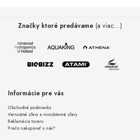
Z
á
Značky ktoré predávame
(a viac...)
p
ä
t
i
e
Informácie pre vás
Obchodné podmienky
Vernostné zľavy a množstevné zľavy
Reklamácia tovaru
Prečo nakupovať u nás?