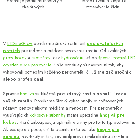
obsahuje pôdní mikroprvky v
tvorbu kvetu a zlepšuje
chelátových...
vstrebávanie živín...
O
v
V
LEDmeGrow
ponúkame široký sortiment
pestovateľských
l
potrieb
pre indoor a outdoor pestovanie rastlín. Od kvalitných
á
grow boxov
a
substrátov
, cez
hydropóniu
, až po
špecializované LED
d
osvetlenie pre pestovanie
. Naše produkty sú navrhnuté tak, aby
vyhovovali potrebám každého pestovateľa,
či už ste začiatočník
a
alebo profesionál
.
c
i
Správne
hnojivá
sú kľúčové
pre zdravý rast a bohatú úrodu
e
vašich rastlín
. Ponúkame široký výber hnojív prispôsobených
p
rôznym pestovateľským médiám a metódam. Pre pestovateľov
r
využívajúcich
kokosové substráty
máme špeciálne
hnojivá pre
v
kokos
, ktoré zabezpečujú optimálne živiny pre tento typ pestovania.
k
Ak pestujete v pôde, určite oceníte našu ponuku
hnojív pre
zeminu
, navrhnutých tak, aby podporovali mikrobiálnu aktivitu a
y