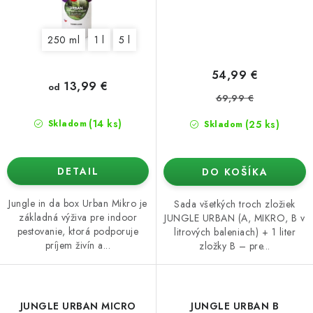
250 ml
1 l
5 l
54,99 €
13,99 €
od
69,99 €
(14 ks)
(25 ks)
Skladom
Skladom
DETAIL
DO KOŠÍKA
Jungle in da box Urban Mikro je
Sada všetkých troch zložiek
základná výživa pre indoor
JUNGLE URBAN (A, MIKRO, B v
pestovanie, ktorá podporuje
litrových baleniach) + 1 liter
príjem živín a...
zložky B – pre...
JUNGLE URBAN MICRO
JUNGLE URBAN B