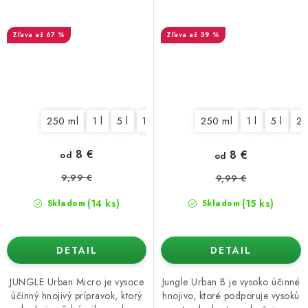
až 67 %
až 39 %
250 ml
1 l
5 l
10 l
25 l
250 ml
1 l
5 l
25
8 €
8 €
od
od
9,99 €
9,99 €
(14 ks)
(15 ks)
Skladom
Skladom
DETAIL
DETAIL
JUNGLE Urban Micro je vysoce
Jungle Urban B je vysoko účinné
účinný hnojivý prípravok, ktorý
hnojivo, ktoré podporuje vysokú