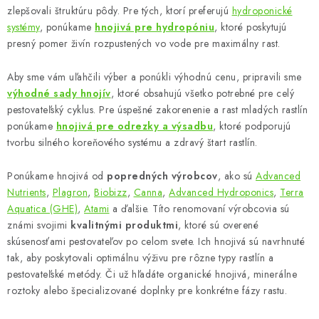
zlepšovali štruktúru pôdy. Pre tých, ktorí preferujú
hydroponické
v
systémy
, ponúkame
hnojivá pre hydropóniu
, ktoré poskytujú
ý
presný pomer živín rozpustených vo vode pre maximálny rast.
p
i
Aby sme vám uľahčili výber a ponúkli výhodnú cenu, pripravili sme
s
výhodné sady hnojív
, ktoré obsahujú všetko potrebné pre celý
u
pestovateľský cyklus. Pre úspešné zakorenenie a rast mladých rastlín
ponúkame
hnojivá pre odrezky a výsadbu
, ktoré podporujú
tvorbu silného koreňového systému a zdravý štart rastlín.
Ponúkame hnojivá od
popredných výrobcov
, ako sú
Advanced
Nutrients
,
Plagron
,
Biobizz
,
Canna
,
Advanced Hydroponics
,
Terra
Aquatica (GHE)
,
Atami
a ďalšie. Títo renomovaní výrobcovia sú
známi svojimi
kvalitnými produktmi
, ktoré sú overené
skúsenosťami pestovateľov po celom svete. Ich hnojivá sú navrhnuté
tak, aby poskytovali optimálnu výživu pre rôzne typy rastlín a
pestovateľské metódy. Či už hľadáte organické hnojivá, minerálne
roztoky alebo špecializované doplnky pre konkrétne fázy rastu.