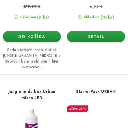
v
179,99 €
6,99 €
(9 ks)
(10 ks)
Skladom
Skladom
DO KOŠÍKA
DETAIL
Sada všetkých troch zložiek
JUNGLE URBAN (A, MIKRO, B v
litrových baleniach) plus 1 liter
kvetového...
Jungle in da box Urban
StarterPack URBAN
Mikro LED
21 %