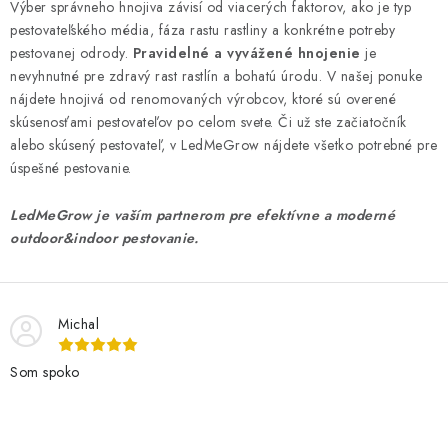
Výber správneho hnojiva závisí od viacerých faktorov, ako je typ
pestovateľského média, fáza rastu rastliny a konkrétne potreby
pestovanej odrody.
Pravidelné a vyvážené hnojenie
je
nevyhnutné pre zdravý rast rastlín a bohatú úrodu. V našej ponuke
nájdete hnojivá od renomovaných výrobcov, ktoré sú overené
skúsenosťami pestovateľov po celom svete. Či už ste začiatočník
alebo skúsený pestovateľ, v LedMeGrow nájdete všetko potrebné pre
úspešné pestovanie.
LedMeGrow je vaším partnerom pre efektívne a moderné
outdoor&indoor pestovanie.
Michal
Som spoko