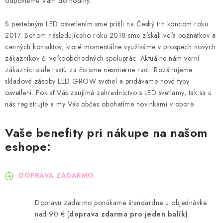
odpovieme Vám do hodiny.
Podmienky o ochrane osobných údajov
S pestebným LED osvetlením sme prišli na Český trh koncom roku
2017. Behom následujíceho roku 2018 sme získali veľa poznatkov a
cenných kontaktov, ktoré momentálne využíváme v prospech nových
zákazníkov či veľkoobchodných spoluprác. Aktuálne nám verní
zákazníci stále rastú za čo sme nesmierne radi. Rozširujeme
skladové zásoby LED GROW svetiel a pridávame nové typy
osvetlení. Pokiaľ Vás zaujímá zahradníctvo s LED svetlamy, tak sa u
nás registrujte a my Vás občas obohatíme novinkami v obore.
Vaše benefity pri nákupe na našom
eshope:
DOPRAVA ZADARMO
Dopravu zadarmo ponúkame štandardne u objednávke
nad 90 € (
doprava zdarma pro jeden balík)