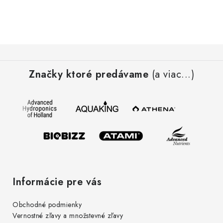
Z
á
Značky ktoré predávame
(a viac...)
p
ä
t
i
e
Informácie pre vás
Obchodné podmienky
Vernostné zľavy a množstevné zľavy