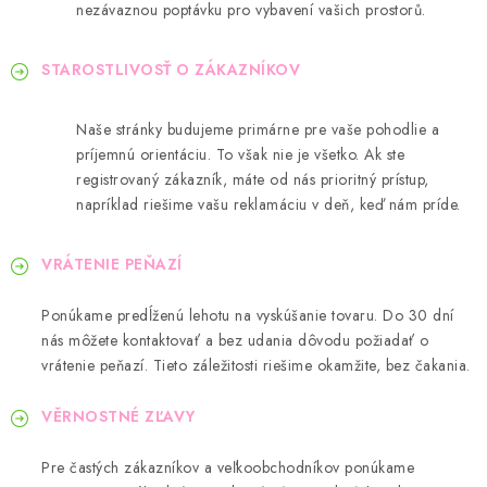
nezávaznou poptávku pro vybavení vašich prostorů.
STAROSTLIVOSŤ O ZÁKAZNÍKOV
Naše stránky budujeme primárne pre vaše pohodlie a
príjemnú orientáciu. To však nie je všetko. Ak ste
registrovaný zákazník, máte od nás prioritný prístup,
napríklad riešime vašu reklamáciu v deň, keď nám príde.
VRÁTENIE PEŇAZÍ
Ponúkame predĺženú lehotu na vyskúšanie tovaru. Do 30 dní
nás môžete kontaktovať a bez udania dôvodu požiadať o
vrátenie peňazí. Tieto záležitosti riešime okamžite, bez čakania.
VĚRNOSTNÉ ZĽAVY
Pre častých zákazníkov a veľkoobchodníkov ponúkame