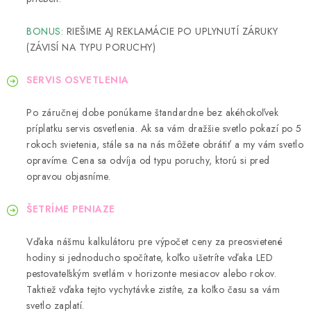
BONUS:
RIEŠIME AJ REKLAMÁCIE PO UPLYNUTÍ ZÁRUKY
(ZÁVISÍ NA TYPU PORUCHY)
SERVIS OSVETLENIA
Po záručnej dobe ponúkame štandardne bez akéhokoľvek
príplatku servis osvetlenia. Ak sa vám dražšie svetlo pokazí po 5
rokoch svietenia, stále sa na nás môžete obrátiť a my vám svetlo
opravíme. Cena sa odvíja od typu poruchy, ktorú si pred
opravou objasníme.
ŠETRÍME PENIAZE
Vďaka nášmu kalkulátoru pre výpočet ceny za preosvietené
hodiny si jednoducho spočítate, koľko ušetríte vďaka LED
pestovateľským svetlám v horizonte mesiacov alebo rokov.
Taktiež vďaka tejto vychytávke zistíte, za koľko času sa vám
svetlo zaplatí.