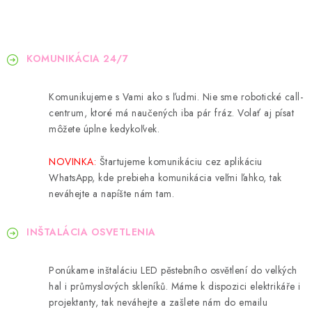
KOMUNIKÁCIA 24/7
Komunikujeme s Vami ako s ľudmi. Nie sme robotické call-
centrum, ktoré má naučených iba pár fráz. Volať aj písat
môžete úplne kedykoľvek.
NOVINKA:
Štartujeme komunikáciu cez aplikáciu
WhatsApp, kde prebieha komunikácia veľmi ľahko, tak
neváhejte a napíšte nám tam.
INŠTALÁCIA OSVETLENIA
Ponúkame inštaláciu LED pěstebního osvětlení do velkých
hal i průmyslových skleníků. Máme k dispozici elektrikáře i
projektanty, tak neváhejte a zašlete nám do emailu