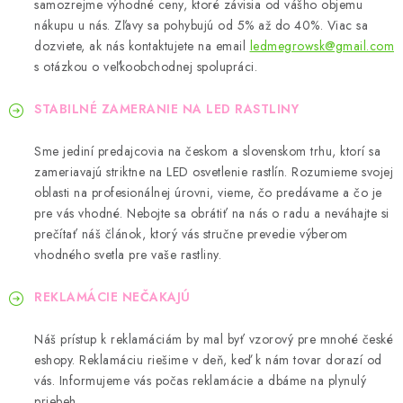
samozrejme výhodné ceny, ktoré závisia od vášho objemu
nákupu u nás. Zľavy sa pohybujú od 5% až do 40%. Viac sa
dozviete, ak nás kontaktujete na email
ledmegrowsk@gmail.com
s otázkou o veľkoobchodnej spolupráci.
STABILNÉ ZAMERANIE NA LED RASTLINY
Sme jediní predajcovia na českom a slovenskom trhu, ktorí sa
zameriavajú striktne na LED osvetlenie rastlín. Rozumieme svojej
oblasti na profesionálnej úrovni, vieme, čo predávame a čo je
pre vás vhodné. Nebojte sa obrátiť na nás o radu a neváhajte si
prečítať náš článok, ktorý vás stručne prevedie výberom
vhodného svetla pre vaše rastliny.
REKLAMÁCIE NEČAKAJÚ
Náš prístup k reklamáciám by mal byť vzorový pre mnohé české
eshopy. Reklamáciu riešime v deň, keď k nám tovar dorazí od
vás. Informujeme vás počas reklamácie a dbáme na plynulý
priebeh.