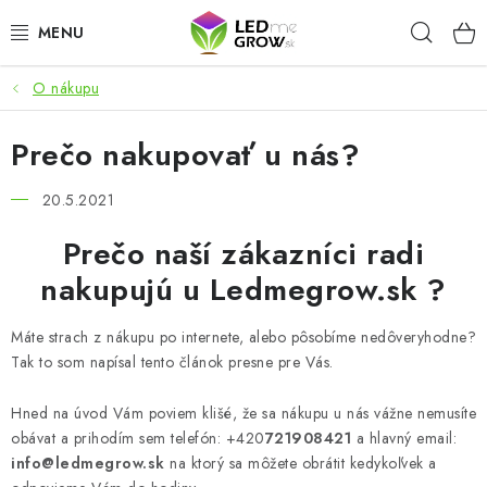
Prejsť
Hľad
na
obsah
O nákupu
AKCIE
Prečo nakupovať u nás?
LED OSVETLENIE PRE RASTLINY
20.5.2021
PESTOVATEĽSKÉ POTREBY
Prečo naší zákazníci radi
PRE AKVÁRIA
nakupujú u Ledmegrow.sk ?
MICROGREENS
Máte strach z nákupu po internete, alebo pôsobíme nedôveryhodne?
Tak to som napísal tento článok presne pre Vás.
SMART GARDEN
Hned na úvod Vám poviem klišé, že sa nákupu u nás vážne nemusíte
Hodnotenie obchodu
O nákupu
Blog
obávat a prihodím sem telefón: +420
721908421
a hlavný email:
info@ledmegrow.sk
na ktorý sa môžete obrátit kedykoľvek a
Obchodné podmienky
Predávané značky
Kontakt