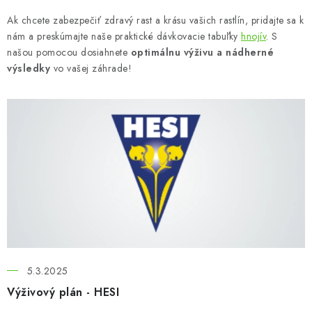
Podmienky o ochrane osobných údajov
Ak chcete zabezpečiť zdravý rast a krásu vašich rastlín, pridajte sa k
nám a preskúmajte naše praktické dávkovacie tabuľky
hnojív
. S
našou pomocou dosiahnete
optimálnu výživu a nádherné
výsledky
vo vašej záhrade!
V
ý
p
i
s
č
l
á
n
5.3.2025
k
Výživový plán - HESI
o