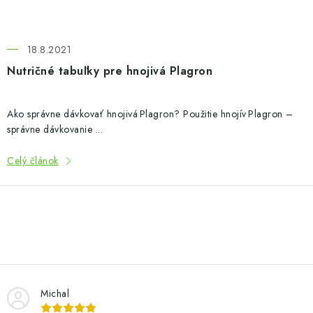
18.8.2021
Nutričné tabuľky pre hnojivá Plagron
Ako správne dávkovať hnojivá Plagron? Použitie hnojív Plagron –
správne dávkovanie ...
Celý článok
O
v
l
Michal
á