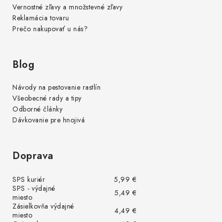
Vernostné zľavy a množstevné zľavy
Reklamácia tovaru
Prečo nakupovať u nás?
Blog
Návody na pestovanie rastlín
Všeobecné rady a tipy
Odborné články
Dávkovanie pre hnojivá
Doprava
SPS kuriér
5,99 €
SPS - výdajné
5,49 €
miesto
Zásielkovňa výdajné
4,49 €
miesto