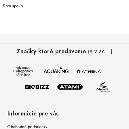
d
Som spoko
a
c
i
e
Z
p
á
r
Značky ktoré predávame
(a viac...)
p
v
ä
k
t
y
i
v
e
ý
p
i
s
Informácie pre vás
u
Obchodné podmienky