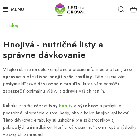
Prejsť
Hľad
na
obsah
Blog
AKCIE
Hnojivá - nutričné listy a
LED OSVETLENIE PRE RASTLINY
správne dávkovanie
PESTOVATEĽSKÉ POTREBY
V tejto rubrike nájdete kompletné a presné informácie o tom,
ako
PRE AKVÁRIA
správne a efektívne hnojiť vaše rastliny
. Táto sekcia vám
poskytne kľúčové
dávkovacie tabuľky,
ktoré vám pomôžu
zabezpečiť optimálnu výživu a zdravie vašich rastlín.
MICROGREENS
Rubrika zahŕňa
rôzne typy
hnojív
a výrobcov
a poskytuje
SMART GARDEN
podrobné informácie o tom, kedy, ako a koľko hnojiva aplikovať.
Tieto dávkovacie tabuľky sú užitočné pre začiatočníkov aj
Hodnotenie obchodu
O nákupu
Blog
pokročilých záhradkárov, ktorí chcú dosiahnuť čo najlepšie výsledky
vo svojich záhradách.
Obchodné podmienky
Predávané značky
Kontakt