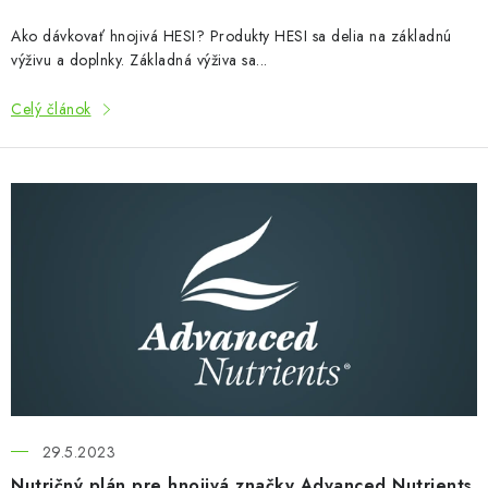
v
Ako dávkovať hnojivá HESI? Produkty HESI sa delia na základnú
výživu a doplnky. Základná výživa sa...
Celý článok
29.5.2023
Nutričný plán pre hnojivá značky Advanced Nutrients