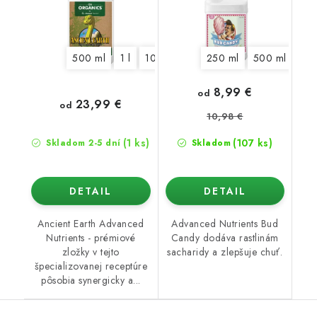
500 ml
1 l
10 l
20 l
250 ml
500 ml
1 l
8,99 €
od
23,99 €
od
10,98 €
(1 ks)
(107 ks)
Skladom 2-5 dní
Skladom
DETAIL
DETAIL
Ancient Earth Advanced
Advanced Nutrients Bud
Nutrients - prémiové
Candy dodáva rastlinám
zložky v tejto
sacharidy a zlepšuje chuť.
špecializovanej receptúre
pôsobia synergicky a...