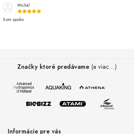
Michal
Som spoko
Z
á
Značky ktoré predávame
(a viac...)
p
ä
t
i
e
Informácie pre vás