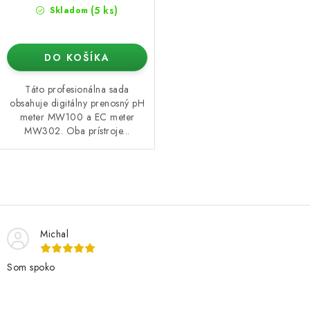
(5 ks)
Skladom
DO KOŠÍKA
Táto profesionálna sada
obsahuje digitálny prenosný pH
meter MW100 a EC meter
MW302. Oba prístroje...
O
v
l
Michal
á
d
Som spoko
a
c