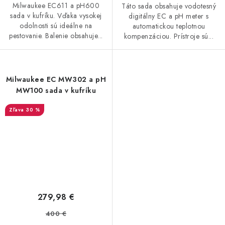
Milwaukee EC611 a pH600
Táto sada obsahuje vodotesný
sada v kufríku. Vďaka vysokej
digitálny EC a pH meter s
odolnosti sú ideálne na
automatickou teplotnou
pestovanie. Balenie obsahuje...
kompenzáciou. Prístroje sú...
Milwaukee EC MW302 a pH
MW100 sada v kufríku
30 %
279,98 €
400 €