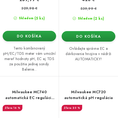
329,98 €
539,99 €
(5 ks)
(2 ks)
Skladom
Skladom
DO KOŠÍKA
DO KOŠÍKA
Tento kombinovaný
Ovládajte správne EC a
pH/EC/TDS meter vám umožní
dávkovanie hnojiva v nádrži
merať hodnoty pH, EC aj TDS
AUTOMATICKY!
za použitia jednej sondy.
Balenie...
Milwaukee MC740
Milwaukee MC720
automatická EC regulácia
automatická pH regulácia
(jedno čerpadlo)
16 %
23 %