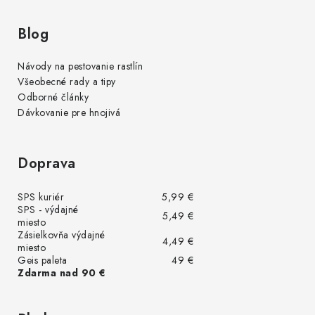
Blog
Návody na pestovanie rastlín
Všeobecné rady a tipy
Odborné články
Dávkovanie pre hnojivá
Doprava
SPS kuriér
5,99 €
SPS - výdajné
5,49 €
miesto
Zásielkovňa výdajné
4,49 €
miesto
Geis paleta
49 €
Zdarma nad 90 €