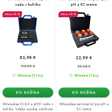
o
p
Podmienky o ochrane osobných údajov
sada v kufríku
pH a EC metre
d
r
30 %
32 %
u
o
k
d
t
u
o
k
v
t
o
83,98 €
22,99 €
v
119,99 €
33,98 €
(11 ks)
(1 ks)
Skladom
Skladom
DO KOŠÍKA
DO KOŠÍKA
Milwaukee EC66 a pH51 sada v
Milwaukee servisné kit pre pH a
kufríku. Vďaka vysokej odolnosti
EC metre