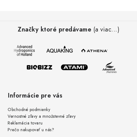
i
e
Z
p
á
r
Značky ktoré predávame
(a viac...)
p
v
ä
k
t
y
i
v
e
ý
p
i
s
Informácie pre vás
u
Obchodné podmienky
Vernostné zľavy a množstevné zľavy
Reklamácia tovaru
Prečo nakupovať u nás?