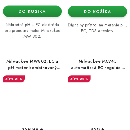
DO KOŠÍKA
DO KOŠÍKA
Náhradné pH + EC elektróda
Digitálny prístroj na meranie pH,
pre prenosný meter Milwaukee
EC, TDS a teploty.
MW 802.
Milwaukee MW802, EC a
Milwaukee MC745
pH meter kombinovaný
automatická EC regulácia
prenosný
(dve čerpadlá)
21 %
22 %
259,99 €
420 €