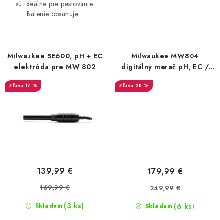
sú ideálne pre pestovanie.
Balenie obsahuje...
Milwaukee SE600, pH + EC
Milwaukee MW804
elektróda pre MW 802
digitálny merač pH, EC /
TDS a teploty
17 %
28 %
139,99 €
179,99 €
169,99 €
249,99 €
(3 ks)
(6 ks)
Skladom
Skladom