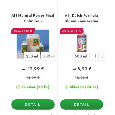
AH Natural Power Final
AH Dutch Formula
Solution -
Bloom - minerálne
demineralizátor
kvetové hnojivo
až 13 %
až 18 %
250 ml
500 ml
1 l
5 l
500 ml
1 l
5 l
10
12,99 €
8,99 €
od
od
14,99 €
10,98 €
(35 ks)
(24 ks)
Skladom
Skladom
DETAIL
DETAIL