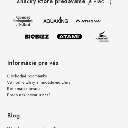
Značky ktoré predávame
(a viac...)
p
ä
t
i
e
Informácie pre vás
Obchodné podmienky
Vernostné zľavy a množstevné zľavy
Reklamácia tovaru
Prečo nakupovať u nás?
Blog