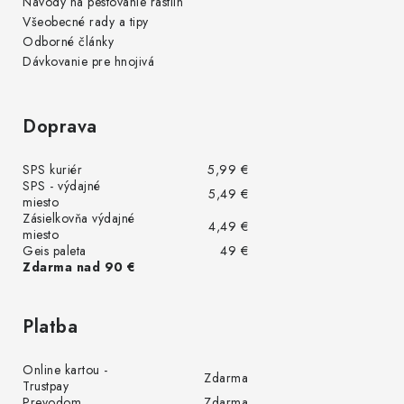
Návody na pestovanie rastlín
Všeobecné rady a tipy
Odborné články
Dávkovanie pre hnojivá
Doprava
SPS kuriér
5,99 €
SPS - výdajné
5,49 €
miesto
Zásielkovňa výdajné
4,49 €
miesto
Geis paleta
49 €
Zdarma nad 90 €
Platba
Online kartou -
Zdarma
Trustpay
Prevodom
Zdarma