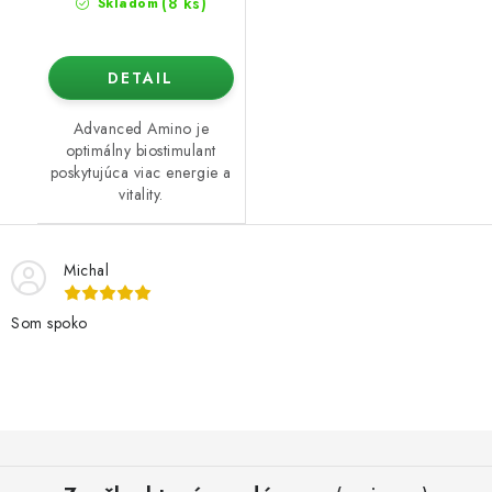
(8 ks)
Skladom
DETAIL
Advanced Amino je
optimálny biostimulant
poskytujúca viac energie a
vitality.
Michal
Som spoko
Z
á