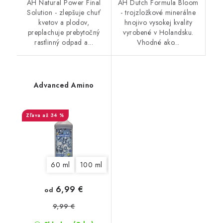
AH Natural Power Final
AH Dutch Formula Bloom
Solution - zlepšuje chuť
- trojzložkové minerálne
kvetov a plodov,
hnojivo vysokej kvality
preplachuje prebytočný
vyrobené v Holandsku.
rastlinný odpad a...
Vhodné ako...
Advanced Amino
až 34 %
60 ml
100 ml
250 ml
500 ml
1 l
6,99 €
od
9,99 €