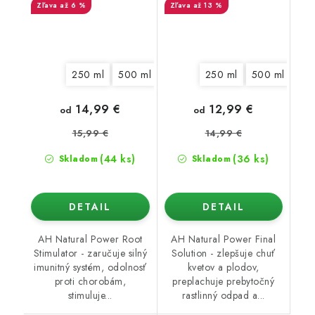
až 6 %
až 13 %
250 ml
500 ml
1 l
5 l
250 ml
500 ml
1 l
14,99 €
12,99 €
od
od
15,99 €
14,99 €
(44 ks)
(36 ks)
Skladom
Skladom
DETAIL
DETAIL
AH Natural Power Root
AH Natural Power Final
Stimulator - zaručuje silný
Solution - zlepšuje chuť
imunitný systém, odolnosť
kvetov a plodov,
proti chorobám,
preplachuje prebytočný
stimuluje...
rastlinný odpad a...