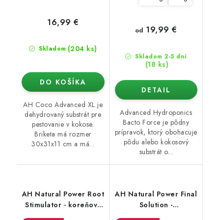
16,99 €
19,99 €
od
(204 ks)
Skladom
Skladom 2-5 dní
(18 ks)
DO KOŠÍKA
DETAIL
AH Coco Advanced XL je
Advanced Hydroponics
dehydrovaný substrát pre
Bacto Force je pôdny
pestovanie v kokose.
prípravok, ktorý obohacuje
Briketa má rozmer
pôdu alebo kokosový
30x31x11 cm a má...
substrát o...
AH Natural Power Root
AH Natural Power Final
Stimulator - koreňový
Solution -
stimulátor
demineralizátor