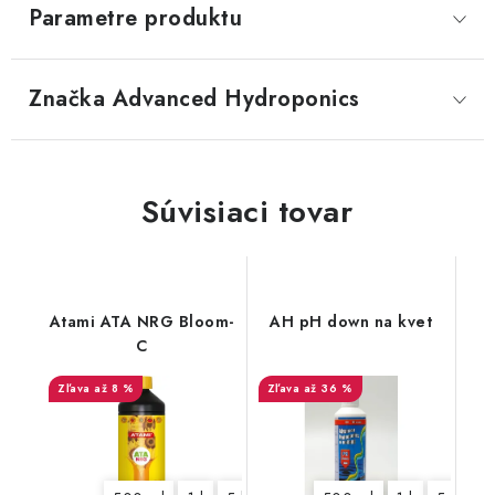
Parametre produktu
Značka
 Advanced Hydroponics
Súvisiaci tovar
Atami ATA NRG Bloom-
AH pH down na kvet
C
až 8 %
až 36 %