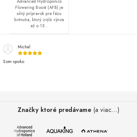
Advanced Hydroponics
Flowering Boost (AFB) je
silný prípravok pre fázu
kvitnutia, ktorý zvýši výnos
až o 15...
Michal
Som spoko
Z
á
Značky ktoré predávame
(a viac...)
p
ä
t