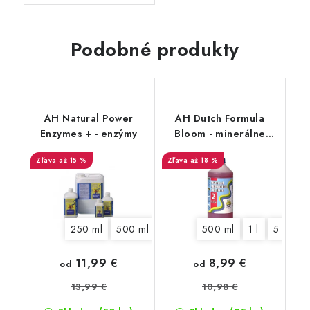
Podobné produkty
AH Natural Power
AH Dutch Formula
Enzymes + - enzýmy
Bloom - minerálne
kvetové hnojivo
až 15 %
až 18 %
250 ml
500 ml
1 l
5 l
500 ml
1 l
5 l
10
11,99 €
8,99 €
od
od
13,99 €
10,98 €