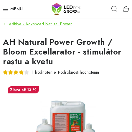
Prejsť
Hľad
na
obsah
Aditiva - Advanced Natural Power
AKCIE
AH Natural Power Growth /
LED OSVETLENIE PRE RASTLINY
Bloom Excellarator - stimulátor
PESTOVATEĽSKÉ POTREBY
rastu a kvetu
PRE AKVÁRIA
1 hodnotenie
Podrobnosti hodnotenia
MICROGREENS
až 13 %
SMART GARDEN
Hodnotenie obchodu
O nákupu
Blog
Obchodné podmienky
Predávané značky
Kontakt