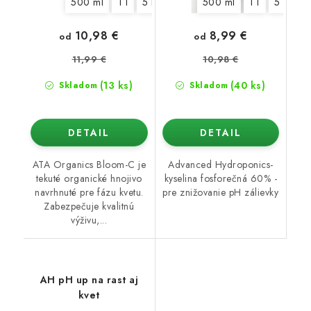
500 ml
1 l
5 l
500 ml
1 l
5 l
10,98 €
8,99 €
od
od
11,99 €
10,98 €
(13 ks)
(40 ks)
Skladom
Skladom
DETAIL
DETAIL
ATA Organics Bloom-C je
Advanced Hydroponics-
tekuté organické hnojivo
kyselina fosforečná 60% -
navrhnuté pre fázu kvetu.
pre znižovanie pH zálievky
Zabezpečuje kvalitnú
výživu,...
AH pH up na rast aj
kvet