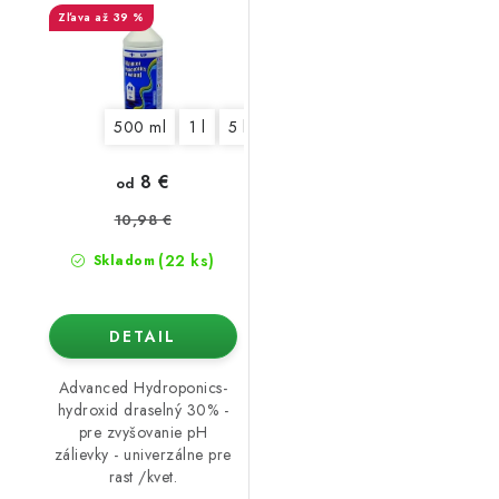
až 39 %
500 ml
1 l
5 l
8 €
od
10,98 €
(22 ks)
Skladom
DETAIL
Advanced Hydroponics-
hydroxid draselný 30% -
pre zvyšovanie pH
zálievky - univerzálne pre
rast /kvet.