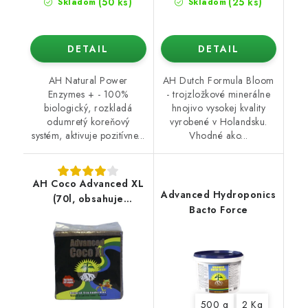
(50 ks)
(25 ks)
Skladom
Skladom
DETAIL
DETAIL
AH Natural Power
AH Dutch Formula Bloom
Enzymes + - 100%
- trojzložkové minerálne
biologický, rozkladá
hnojivo vysokej kvality
odumretý koreňový
vyrobené v Holandsku.
systém, aktivuje pozitívne...
Vhodné ako...
AH Coco Advanced XL
Advanced Hydroponics
(70l, obsahuje
Bacto Force
Trichoderma)
500 g
2 Kg