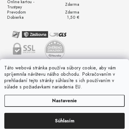
Online kartou -
Zdarma
Trustpay
Prevodom
Zdarma
Dobierka
1,50 €
Táto webová stránka používa súbory cookie, aby vám
spríjemnila návštevu nášho obchodu. Pokračovaním v
prehliadaní tejto stránky súhlasíte s ich používaním v
súlade s požiadavkami nariadenia EU.
Nastavenie
Súhlasím
Copyright 2026
LED ME GROW
. Všetky práva vyhradené.
Vytvoril Shoptet