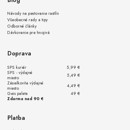
Blog
Návody na pestovanie rastlín
Všeobecné rady a tipy
Odborné články
Dávkovanie pre hnojivá
Doprava
SPS kuriér
5,99 €
SPS - výdajné
5,49 €
miesto
Zásielkovňa výdajné
4,49 €
miesto
Geis paleta
49 €
Zdarma nad 90 €
Platba