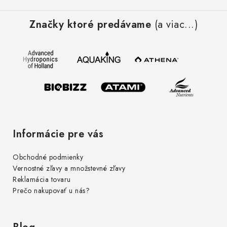
Z
á
Značky ktoré predávame
(a viac...)
p
ä
t
i
e
Informácie pre vás
Obchodné podmienky
Vernostné zľavy a množstevné zľavy
Reklamácia tovaru
Prečo nakupovať u nás?