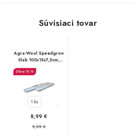
Súvisiaci tovar
Agra-Wool Speedgrow
Slab 100x15x7,5cm,
rohož
10 %
1 ks
8,99 €
9,99 €