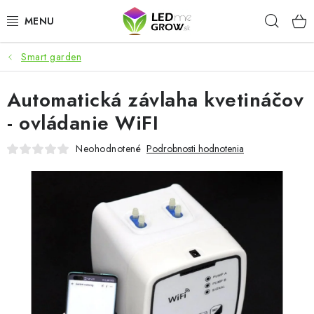
Prejsť
Hľad
na
obsah
Smart garden
AKCIE
Automatická závlaha kvetináčov
LED OSVETLENIE PRE RASTLINY
- ovládanie WiFI
PESTOVATEĽSKÉ POTREBY
Neohodnotené
Podrobnosti hodnotenia
PRE AKVÁRIA
MICROGREENS
SMART GARDEN
Hodnotenie obchodu
O nákupu
Blog
Obchodné podmienky
Predávané značky
Kontakt