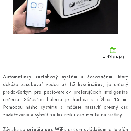
Podmienky o ochrane osobných údajov
+ ďalšie (4)
Automatický závlahový systém s časovačom
, ktorý
dokáže zásobovať vodou až
15 kvetináčov
, je určený
predovšetkým pre pestovateľov preferujúcich inteligentné
riešenia. Súčasťou balenia je
hadica
s dĺžkou
15 m
.
Pomocou nášho systému si môžete nastaviť presný čas
zavlažovania a vyhnúť sa tak riziku zabudnutia na rastliny.
Závlaha sa
pripája cez WiFi
, pričom ovládačom je telefón