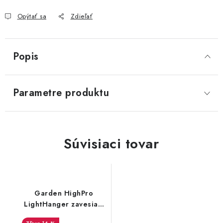
Opýtať sa
Zdieľať
Popis
Parametre produktu
Súvisiaci tovar
Garden HighPro
LightHanger zavesiaci
systém, nosnosť 5 kg