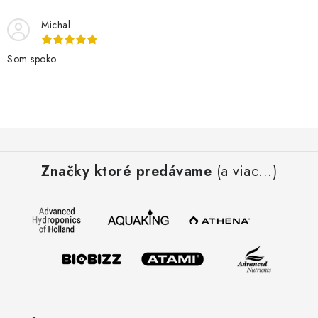
Michal
Som spoko
Z
á
Značky ktoré predávame
(a viac...)
p
ä
t
i
e