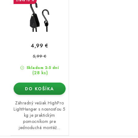
16 %
4,99 €
5,99 €
Skladom 2-5 dní
(28 ks)
DO KOŠÍKA
Záhradný vešiak HighPro
LightHanger s nosnosťou 5
kg je praktickým
pomocníkom pre
jednoduchá montáž...