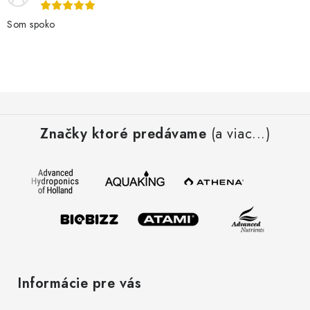
Som spoko
Z
á
Značky ktoré predávame
(a viac...)
p
ä
t
i
e
Informácie pre vás