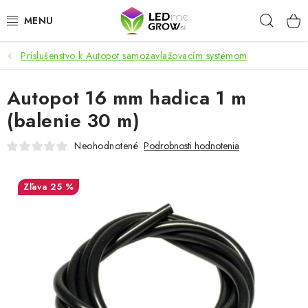
Prejsť
Hľad
na
obsah
Príslušenstvo k Autopot samozavlažovacím systémom
AKCIE
Autopot 16 mm hadica 1 m
LED OSVETLENIE PRE RASTLINY
(balenie 30 m)
PESTOVATEĽSKÉ POTREBY
Neohodnotené
Podrobnosti hodnotenia
PRE AKVÁRIA
25 %
MICROGREENS
SMART GARDEN
Hodnotenie obchodu
O nákupu
Blog
Obchodné podmienky
Predávané značky
Kontakt