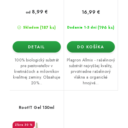
8,99 €
16,99 €
od
(187 ks)
(196 ks)
Skladom
Dodanie 1-3 dní
DETAIL
DO KOŠÍKA
100% biologický substrát
Plagron Allmix - rašelinový
pre pestovateľov v
substrát najvyššej kvality,
kvetináčoch a milovníkov
prvotriedne rašelinový
kvalitnej zeminy. Obsahuje
vlákna a organické
20%...
hnojivá...
Root!T Gel 150ml
30 %