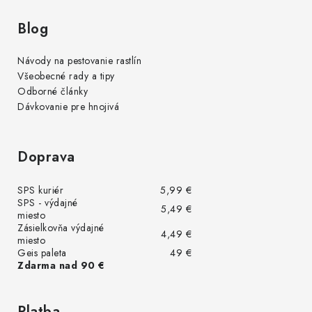
Blog
Návody na pestovanie rastlín
Všeobecné rady a tipy
Odborné články
Dávkovanie pre hnojivá
Doprava
SPS kuriér
5,99 €
SPS - výdajné
5,49 €
miesto
Zásielkovňa výdajné
4,49 €
miesto
Geis paleta
49 €
Zdarma nad 90 €
Platba