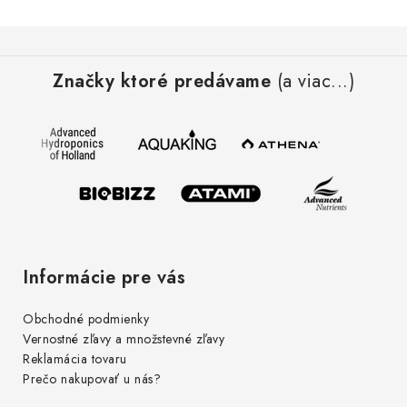
Z
á
Značky ktoré predávame
(a viac...)
p
ä
t
i
e
Informácie pre vás
Obchodné podmienky
Vernostné zľavy a množstevné zľavy
Reklamácia tovaru
Prečo nakupovať u nás?