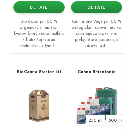
DETAIL
DETAIL
Bio Boost je 100 %
Canna Bio Vega je 100 %
organický stimulátor
biologické rastové hnojivo
kvetov, ktorý vedie rastlinu
obsahujúce bioaktívne
k bohatšej tvorbe
prvky, ktoré podporujú
kvetenstva, a tým k...
zdravý rast...
BioCanna Starter kit
Canna Rhizotonic
250 ml
500 ml
1 l