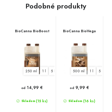
Podobné produkty
BioCanna BioBoost
BioCanna BioVega
250 ml
1 l
5 l
500 ml
1 l
5 l
10
14,99 €
9,99 €
od
od
(15 ks)
(16 ks)
Skladom
Skladom