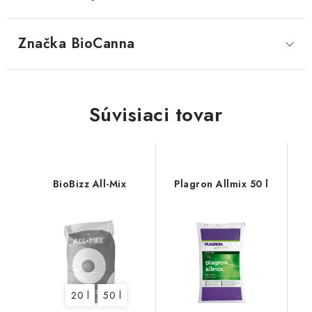
Značka
 BioCanna
Súvisiaci tovar
BioBizz All-Mix
Plagron Allmix 50 l
20 l
50 l