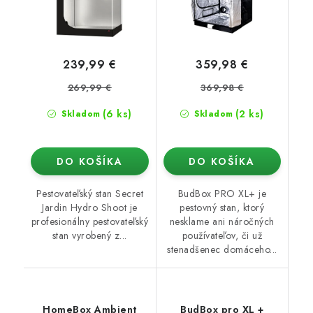
239,99 €
359,98 €
269,99 €
369,98 €
(6 ks)
(2 ks)
Skladom
Skladom
DO KOŠÍKA
DO KOŠÍKA
Pestovateľský stan Secret
BudBox PRO XL+ je
Jardin Hydro Shoot je
pestovný stan, ktorý
profesionálny pestovateľský
nesklame ani náročných
stan vyrobený z...
používateľov, či už
stenadšenec domáceho...
HomeBox Ambient
BudBox pro XL +