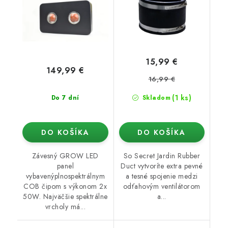
15,99 €
149,99 €
16,99 €
(1 ks)
Do 7 dní
Skladom
DO KOŠÍKA
DO KOŠÍKA
Závesný GROW LED
So Secret Jardin Rubber
panel
Duct vytvoríte extra pevné
vybavenýplnospektrálnym
a tesné spojenie medzi
COB čipom s výkonom 2x
odťahovým ventilátorom
50W. Najväčšie spektrálne
a...
vrcholy má...