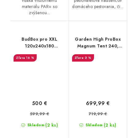
vďaka vnútornému
pestovateľova nadšencov
materiálu PAR+ so
domáceho pestovania, či...
zvýšenou...
BudBox pro XXL
Garden High ProBox
120x240x180
Magnum Tent 240,
strieborný - skosený
240x240x220 cm
16 %
2 %
pod strechu
500 €
699,99 €
599,99 €
719,99 €
(2 ks)
(2 ks)
Skladom
Skladom