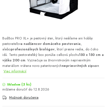
Podmienky o ochrane osobných údajov
BudBox PRO XL+ je pestovný stan, ktorý nesklame ani hobby
pestovateľov
a nadšencov domáceho pestovania
,
alebo
profesionálnych biológov
, ktorí presne vedia, do čoho
idú. Tento pestovateľský box ponúka celkovú plochu
150 x 150 cm a
výšku 200 cm
. Vyznačuje sa štvorvrstvovým nepriesvitným
materiálom vrátane novo patentovaných
nepriesvitných zipsov
.
Viac informácií
(3 ks)
Skladom
12.8.2026
Možnosti doručenia