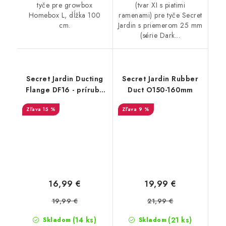
tyče pre growbox
(tvar XI s piatimi
Homebox L, dĺžka 100
ramenami) pre tyče Secret
cm.
Jardin s priemerom 25 mm
(série Dark...
Secret Jardin Ducting
Secret Jardin Rubber
Flange DF16 - príruba
Duct O150-160mm
na 16mm tyč
15 %
9 %
16,99 €
19,99 €
19,99 €
21,99 €
(14 ks)
(21 ks)
Skladom
Skladom