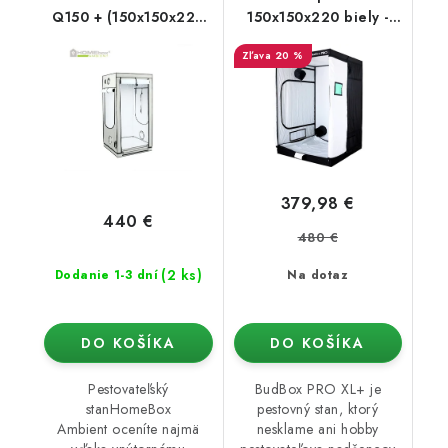
Q150 + (150x150x220
150x150x220 biely -
cm)
vyššia verzia
20 %
379,98 €
440 €
480 €
(2 ks)
Dodanie 1-3 dní
Na dotaz
DO KOŠÍKA
DO KOŠÍKA
Pestovateľský
BudBox PRO XL+ je
stanHomeBox
pestovný stan, ktorý
Ambient oceníte najmä
nesklame ani hobby