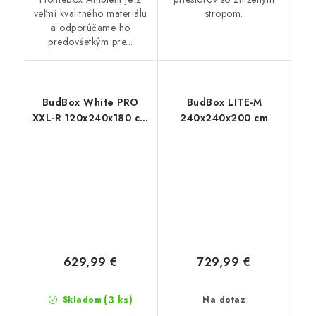
veľmi kvalitného materiálu
stropom.
a odporúčame ho
predovšetkým pre...
BudBox White PRO
BudBox LITE-M
XXL-R 120x240x180 cm
240x240x200 cm
- skosený
629,99 €
729,99 €
(3 ks)
Skladom
Na dotaz