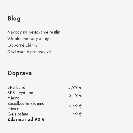
Blog
Návody na pestovanie rastlín
Všeobecné rady a tipy
Odborné články
Dávkovanie pre hnojivá
Doprava
SPS kuriér
5,99 €
SPS - výdajné
5,49 €
miesto
Zásielkovňa výdajné
4,49 €
miesto
Geis paleta
49 €
Zdarma nad 90 €