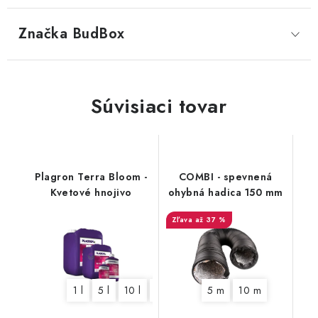
Značka
 BudBox
Súvisiaci tovar
Plagron Terra Bloom -
COMBI - spevnená
Kvetové hnojivo
ohybná hadica 150 mm
až 37 %
1 l
5 l
10 l
20 l
5 m
10 m