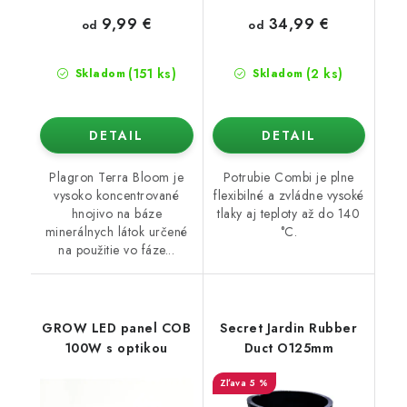
9,99 €
34,99 €
od
od
(151 ks)
(2 ks)
Skladom
Skladom
DETAIL
DETAIL
Plagron Terra Bloom je
Potrubie Combi je plne
vysoko koncentrované
flexibilné a zvládne vysoké
hnojivo na báze
tlaky aj teploty až do 140
minerálnych látok určené
°C.
na použitie vo fáze...
GROW LED panel COB
Secret Jardin Rubber
100W s optikou
Duct O125mm
5 %