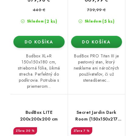
440 €
739,99 €
(2 ks)
(5 ks)
Skladom
Skladom
DO KOŠÍKA
DO KOŠÍKA
Budbox XL+R
BudBox PRO Titan III je
150x150x180 cm,
pestovný stan, ktorý
strieborná fólia, šikmá
nesklame ani náročných
strecha. Perfektný do
používateľov, či už
podkrovia. Potrubia s
stenadšenec...
priemerom...
BudBox LITE
Secret Jardin Dark
200x200x200 cm
Room (150x150x217
cm) rev. 4.0
30 %
7 %