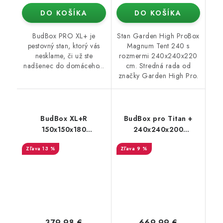
DO KOŠÍKA
DO KOŠÍKA
BudBox PRO XL+ je
Stan Garden High ProBox
pestovný stan, ktorý vás
Magnum Tent 240 s
nesklame, či už ste
rozmermi 240x240x220
nadšenec do domáceho...
cm. Stredná rada od
značky Garden High Pro.
BudBox XL+R
BudBox pro Titan +
150x150x180
240x240x200
strieborný - skosený
strieborný - rastové
13 %
9 %
pod strechou
stan
379,98 €
669,99 €