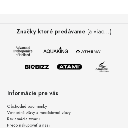
Z
á
Značky ktoré predávame
(a viac...)
p
ä
t
i
e
Informácie pre vás
Obchodné podmienky
Vernostné zľavy a množstevné zľavy
Reklamácia tovaru
Prečo nakupovať u nás?