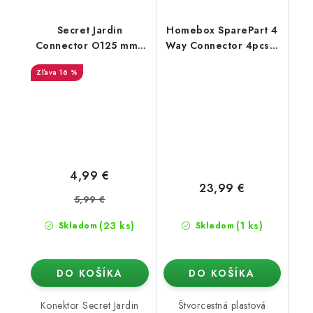
Secret Jardin
Homebox SparePart 4
Connector O125 mm -
Way Connector 4pcs /
konektor pro Ducting
Set (16mm)
16 %
Flange (16mm)
4,99 €
23,99 €
5,99 €
(23 ks)
(1 ks)
Skladom
Skladom
DO KOŠÍKA
DO KOŠÍKA
Konektor Secret Jardin
Štvorcestná plastová