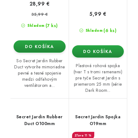
28,99 €
5,99 €
35,99 €
(7 ks)
Skladom
(6 ks)
Skladom
DO KOŠÍKA
DO KOŠÍKA
So Secret Jardin Rubber
Plastová rohová spojka
Duct vytvoríte mimoriadne
(tvar T s tromi ramenami)
pevné a tesné spojenie
pre tyče Secret Jardin s
medzi odťahovým
priemerom 25 mm (série
ventilátorom a...
Dark Room...
Secret Jardin Rubber
Secret Jardin Spojka
Duct O100mm
O19mm
11 %