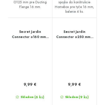
O125 mm pre Ducting
spojka do konštrukcie
Flange 16 mm.
Homebox pre tyče 16 mm,
balenie 4 ks.
Secret Jardin
Secret Jardin
Connector o160 mm -
Connector o250 mm -
konektor pro Ducting
konektor pro Ducting
Flange 25mm (Dark
Flange 25mm (Dark
Room)
Room)
9,99 €
9,99 €
(6 ks)
(9 ks)
Skladom
Skladom