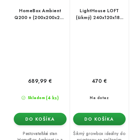
HomeBox Ambient
LightHouse LOFT
Q200 + (200x200x220
(šikmý) 240x120x180
cm)
cm
689,99 €
470 €
(4 ks)
Skladom
Na dotaz
DO KOŠÍKA
DO KOŠÍKA
Pestovateľské stan
Šikmý growbox ideálny do
HomeBox Ambient je z
priestorov so zníženým