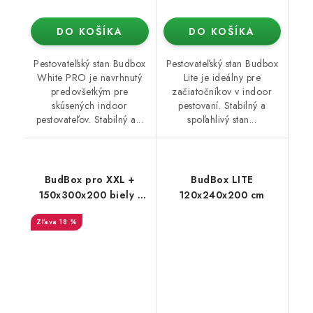
DO KOŠÍKA
DO KOŠÍKA
Pestovateľský stan Budbox
Pestovateľský stan Budbox
White PRO je navrhnutý
Lite je ideálny pre
predovšetkým pre
začiatočníkov v indoor
skúsených indoor
pestovaní. Stabilný a
pestovateľov. Stabilný a...
spoľahlivý stan...
BudBox pro XXL +
BudBox LITE
150x300x200 biely -
120x240x200 cm
rastové stan
18 %