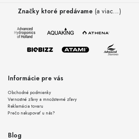
á
Značky ktoré predávame
(a viac...)
p
ä
t
i
e
Informácie pre vás
Obchodné podmienky
Vernostné zľavy a množstevné zľavy
Reklamácia tovaru
Prečo nakupovať u nás?
Blog