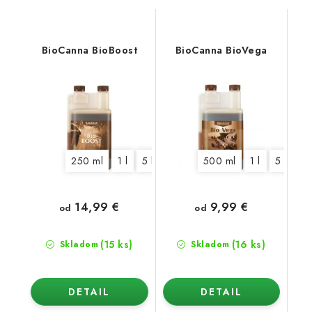
BioCanna BioBoost
BioCanna BioVega
250 ml
1 l
5 l
500 ml
1 l
5 l
10
14,99 €
9,99 €
od
od
(15 ks)
(16 ks)
Skladom
Skladom
DETAIL
DETAIL