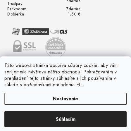
Zdarma
Trustpay
Prevodom
Zdarma
Dobierka
1,50 €
Táto webová stránka používa súbory cookie, aby vám
spríjemnila návštevu nášho obchodu. Pokračovaním v
prehliadaní tejto stránky súhlasíte s ich používaním v
súlade s požiadavkami nariadenia EU.
Nastavenie
Súhlasím
Copyright 2026
LED ME GROW
. Všetky práva vyhradené.
Vytvoril Shoptet