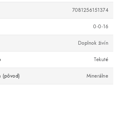
7081256151374
0-0-16
Doplnok živín
o
Tekuté
a (pôvod)
Minerálne