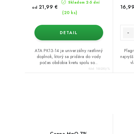
Skladom 2-5 dní
21,99 €
16,99
od
(20 ks)
DETAIL
ATA PK13-14 je univerzálny rastlinný
Plagr
doplnok, ktorý sa pridáva do vody
najvyšš
počas obdobia kvetu spolu so...
vl
Kód:
100250/1L
Canna MgO 7%