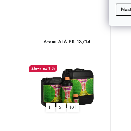
Nas
Atami ATA PK 13/14
až 1 %
1 l
5 l
10 l