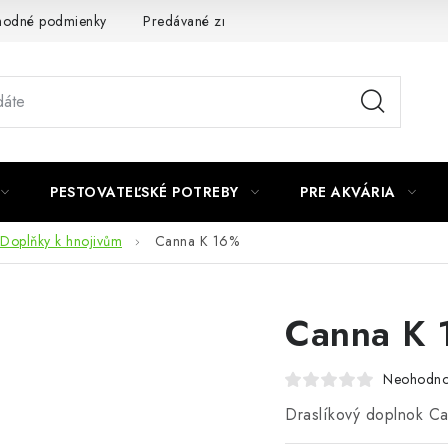
odné podmienky
Predávané značky
Kontakt
Podmienky 
PESTOVATEĽSKÉ POTREBY
PRE AKVÁRIA
Doplňky k hnojivům
Canna K 16%
Canna K
Neohodno
Draslíkový doplnok Ca