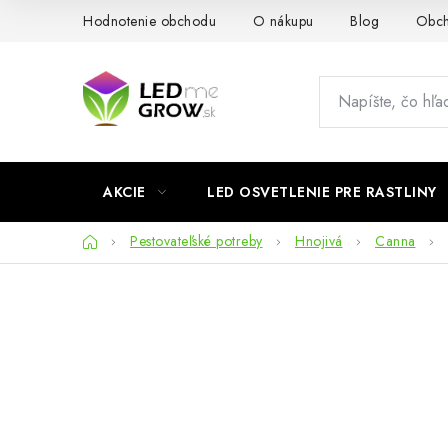
Prejsť
Hodnotenie obchodu
O nákupu
Blog
Obch
na
obsah
AKCIE
LED OSVETLENIE PRE RASTLINY
Domov
Pestovateľské potreby
Hnojivá
Canna