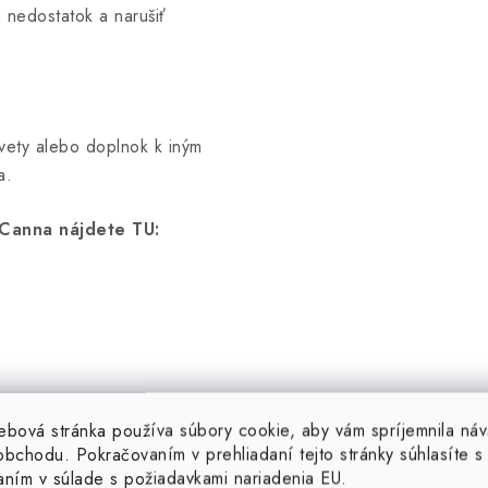
 nedostatok a narušiť
vety alebo doplnok k iným
a.
Canna nájdete TU:
ebová stránka používa súbory cookie, aby vám spríjemnila náv
bchodu. Pokračovaním v prehliadaní tejto stránky súhlasíte s 
aním v súlade s požiadavkami nariadenia EU.