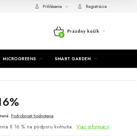
o ochrane osobných údajov
Prihlásenie
Registrácia
Prázdny košík
NÁKUPNÝ
KOŠÍK
MICROGREENS
SMART GARDEN
 16%
tené
Podrobnosti hodnotenia
nna K 16 % na podporu kvitnutia.
Viac informácií