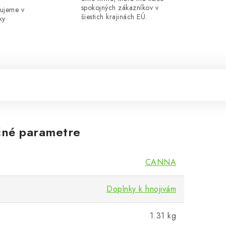
spokojných zákazníkov v
ujeme v
šiestich krajinách EÚ.
ky
né parametre
CANNA
Doplnky k hnojivám
1.31 kg