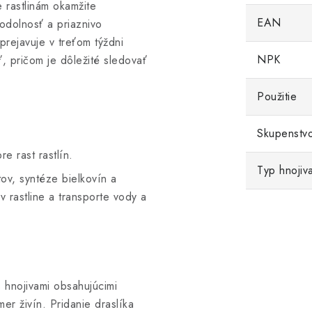
 rastlinám okamžite
EAN
 odolnosť a priaznivo
prejavuje v treťom týždni
NPK
ť, pričom je dôležité sledovať
Použitie
Skupenstv
e rast rastlín.
Typ hnojiv
ov, syntéze bielkovín a
v rastline a transporte vody a
 hnojivami obsahujúcimi
er živín. Pridanie draslíka