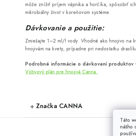
môže znížiť príjem vápnika a horčíka, spôsobiť ich
mikrobiálny život v koreňovom systéme.
Dávkovanie a použitie:
Zmiešajte 1–2 ml/l vody. Vhodné ako hnojivo na k
hnojivám na kvety, prípadne pri nedostatku draslík
Podrobné informácie o dávkovaní produktov 
Výživový plán pre hnojivá Canna.
Značka CANNA
Táto w
nášho o
použív