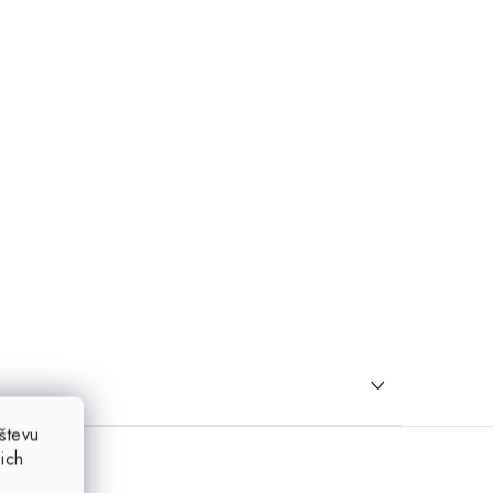
števu
ich