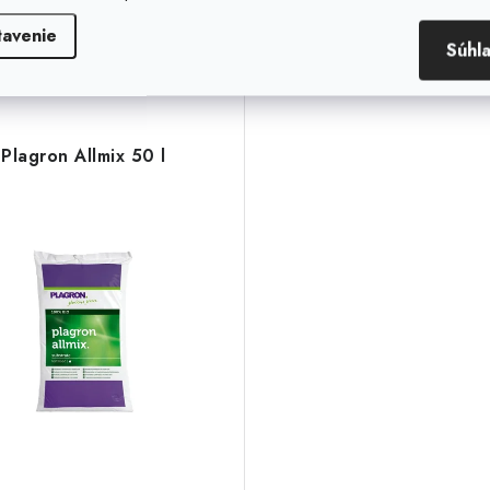
Súvisiaci tovar
tavenie
Súhl
Plagron Allmix 50 l