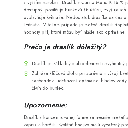
s vyššími nárokmi. Draslík v Canna Mono K 16 % je
dostupný, posilňuje bunkovú štruktúru, zvyšuje ich
ovplyvňuje kvitnutie. Nedostatok draslíka sa často 
kvitnutia. V takom prípade je možné draslík doplni
hodnoty pH, ktoré môžu byť nižšie ako optimálne.
Prečo je draslík dôležitý?
Draslík je základný makroelement nevyhnutný pr
Zohráva kľúčovú úlohu pri správnom vývoji kvet
sacharidov, udržiavaní optimálnej hladiny vody 
živín do buniek.
Upozornenie:
Draslík v koncentrovanej forme sa nesmie miešať s
vápnik a horčík. Kvalitné hnojivá majú vyvážený pom