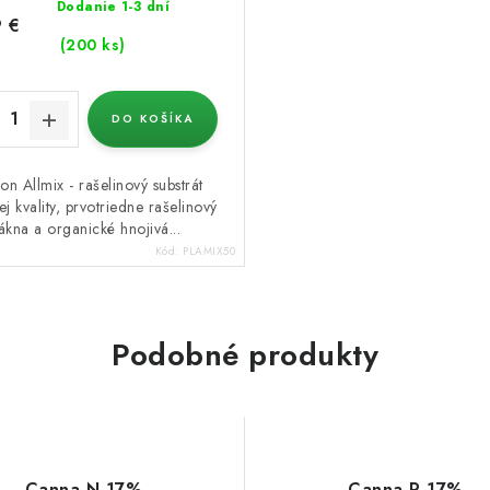
Dodanie 1-3 dní
 €
(200 ks)
DO KOŠÍKA
on Allmix - rašelinový substrát
ej kvality, prvotriedne rašelinový
ákna a organické hnojivá...
Kód:
PLAMIX50
Podobné produkty
Canna N 17%
Canna P 17%