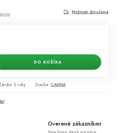
Možnosti doručenia
.2026
DO KOŠÍKA
Záruka
:
2 roky
Značka:
CANNA
ľať
e
Overené zákazníkmi
Sme firma, ktorá má tisíce