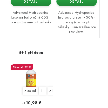
DETAIL
DETAIL
Advanced Hydroponics-
Advanced Hydroponics-
kyselina fosforečná 60% -
hydroxid draselný 30% -
pre znižovanie pH zálievky
pre zvyšovanie pH
zálievky - univerzálne pre
rast /kvet.
GHE pH down
až 22 %
500 ml
1 l
5 l
10 l
60 l
10,98 €
od