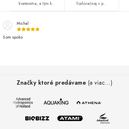
kvetenstva, a tým k...
fosforečnej v p...
Michal
Som spoko
Z
á
Značky ktoré predávame
(a viac...)
p
ä
t
i
e