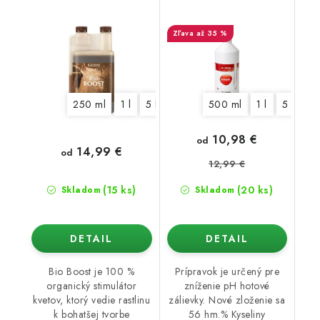
až 35 %
250 ml
1 l
5 l
500 ml
1 l
5 l
10,98 €
od
14,99 €
od
12,99 €
(15 ks)
(20 ks)
Skladom
Skladom
DETAIL
DETAIL
Bio Boost je 100 %
Prípravok je určený pre
organický stimulátor
zníženie pH hotové
kvetov, ktorý vedie rastlinu
zálievky. Nové zloženie sa
k bohatšej tvorbe
56 hm.% Kyseliny