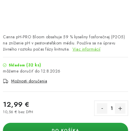
Podmienky o ochrane osobných údajov
Canna pH-PRO Bloom obsahuje 59 % kyseliny fosforečnej (P2O5)
na zníženie pH v pestovateľskom médiu. Používa sa na úpravu
živného roztoku počas fázy kvitnutia.
Viac informácií
(32 ks)
Skladom
12.8.2026
Možnosti doručenia
12,99 €
10,56 € bez DPH
Jednotková cena:
DO KOŠÍKA