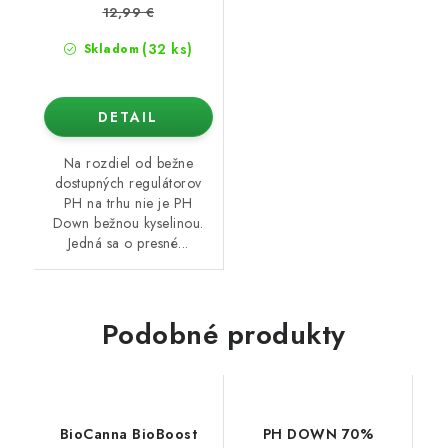
12,99 €
(32 ks)
Skladom
DETAIL
Na rozdiel od bežne
dostupných regulátorov
PH na trhu nie je PH
Down bežnou kyselinou.
Jedná sa o presné...
Podobné produkty
BioCanna BioBoost
PH DOWN 70%