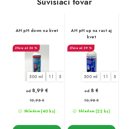
Súvisiaci tovar
AH pH down na kvet
AH pH up na rast aj
kvet
až 36 %
až 39 %
500 ml
1 l
5 l
500 ml
1 l
5 l
8,99 €
8 €
od
od
10,98 €
10,98 €
(40 ks)
(22 ks)
Skladom
Skladom