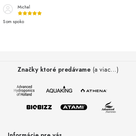
Michal
Som spoko
Z
á
Značky ktoré predávame
(a viac...)
p
ä
t
i
e
Informácie pre vás