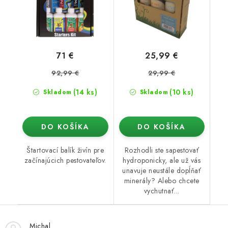
71 €
25,99 €
92,99 €
29,99 €
(14 ks)
(10 ks)
Skladom
Skladom
DO KOŠÍKA
DO KOŠÍKA
Štartovací balík živín pre
Rozhodli ste sapestovať
začínajúcich pestovateľov.
hydroponicky, ale už vás
unavuje neustále dopĺňať
minerály? Alebo chcete
vychutnať...
Michal