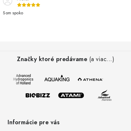
Som spoko
Z
á
Značky ktoré predávame
(a viac...)
p
ä
t
i
e
Informácie pre vás