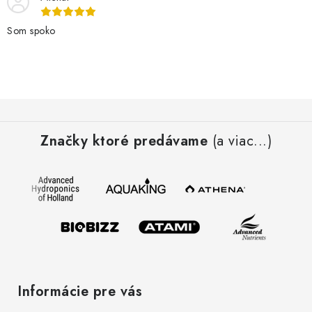
Som spoko
Z
á
Značky ktoré predávame
(a viac...)
p
ä
t
i
e
Informácie pre vás