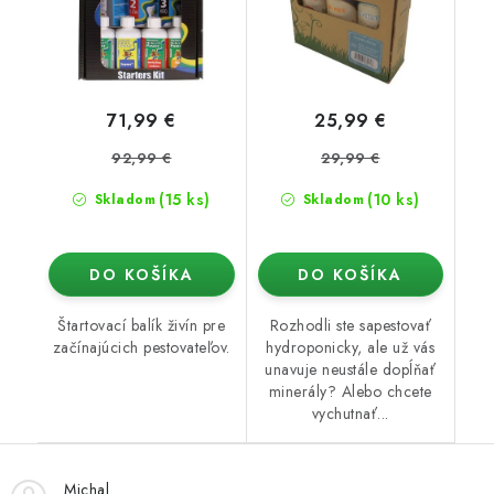
71,99 €
25,99 €
92,99 €
29,99 €
(15 ks)
(10 ks)
Skladom
Skladom
DO KOŠÍKA
DO KOŠÍKA
Štartovací balík živín pre
Rozhodli ste sapestovať
začínajúcich pestovateľov.
hydroponicky, ale už vás
unavuje neustále dopĺňať
minerály? Alebo chcete
vychutnať...
Michal