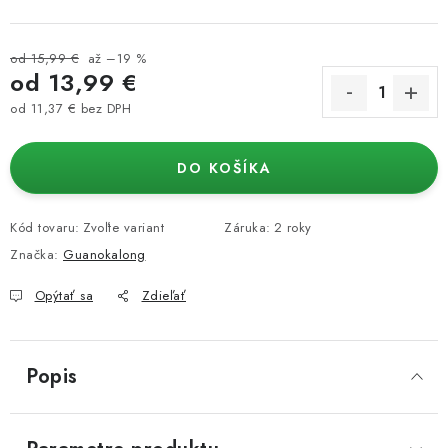
od 15,99 €
až –19 %
od
13,99 €
od
11,37 €
bez DPH
Jednotková cena:
DO KOŠÍKA
Kód tovaru:
Zvoľte variant
Záruka
:
2 roky
Značka:
Guanokalong
Opýtať sa
Zdieľať
Popis