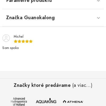
Parametre produktu
Značka
 Guanokalong
Michal
Som spoko
Z
á
Značky ktoré predávame
(a viac...)
p
ä
t