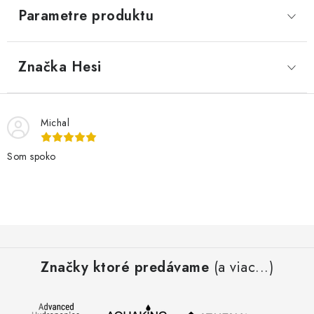
Parametre produktu
Značka
 Hesi
Michal
Som spoko
Z
á
Značky ktoré predávame
(a viac...)
p
ä
t