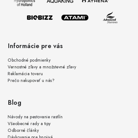
i
e
Informácie pre vás
Obchodné podmienky
Vernostné zľavy a množstevné zľavy
Reklamácia tovaru
Prečo nakupovať u nás?
Blog
Návody na pestovanie rastlín
Všeobecné rady a tipy
Odborné články
Dávkovanie pre hnojivá