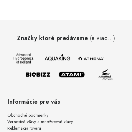
Z
á
Značky ktoré predávame
(a viac...)
p
ä
t
i
e
Informácie pre vás
Obchodné podmienky
Vernostné zľavy a množstevné zľavy
Reklamácia tovaru