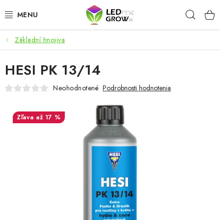
Prejsť
Hľad
na
obsah
Základní hnojiva
AKCIE
HESI PK 13/14
LED OSVETLENIE PRE RASTLINY
Neohodnotené
Podrobnosti hodnotenia
PESTOVATEĽSKÉ POTREBY
až 17 %
PRE AKVÁRIA
MICROGREENS
SMART GARDEN
Hodnotenie obchodu
O nákupu
Blog
Obchodné podmienky
Predávané značky
Kontakt