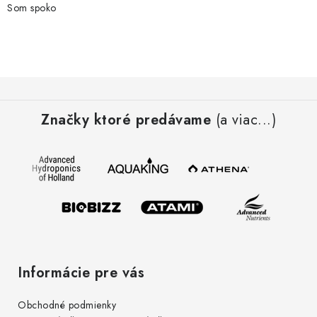
Som spoko
Z
á
Značky ktoré predávame
(a viac...)
p
ä
t
i
e
Informácie pre vás
Obchodné podmienky