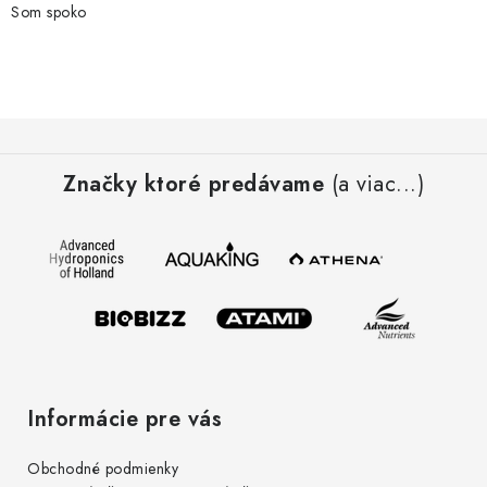
Som spoko
Z
á
Značky ktoré predávame
(a viac...)
p
ä
t
i
e
Informácie pre vás
Obchodné podmienky