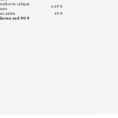
ásielkovňa výdajné
4,49 €
iesto
eis paleta
49 €
darma nad 90 €