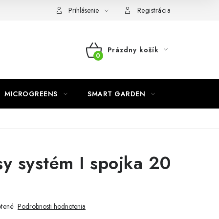
o ochrane osobných údajov
Prihlásenie
Registrácia
Prázdny košík
NÁKUPNÝ
KOŠÍK
MICROGREENS
SMART GARDEN
asy systém I spojka 20
tené
Podrobnosti hodnotenia