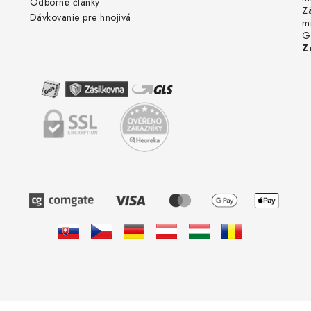
Odborné články
Z
Dávkovanie pre hnojivá
m
G
Z