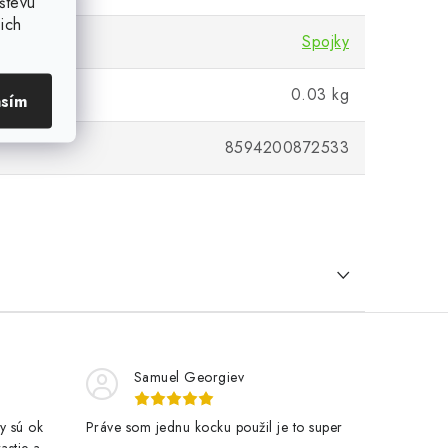
števu
ich
Spojky
0.03 kg
asím
8594200872533
Samuel Georgiev
y sú ok
Práve som jednu kocku použil je to super