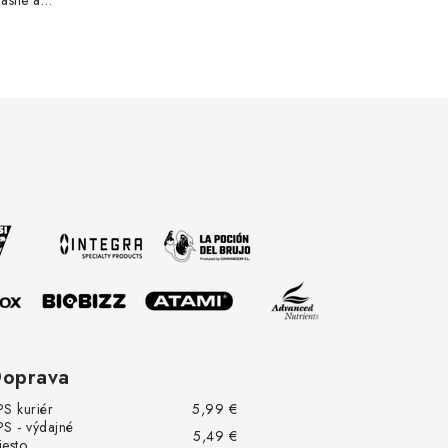
astie a
oprava
PS kuriér
5,99 €
PS - výdajné
5,49 €
iesto