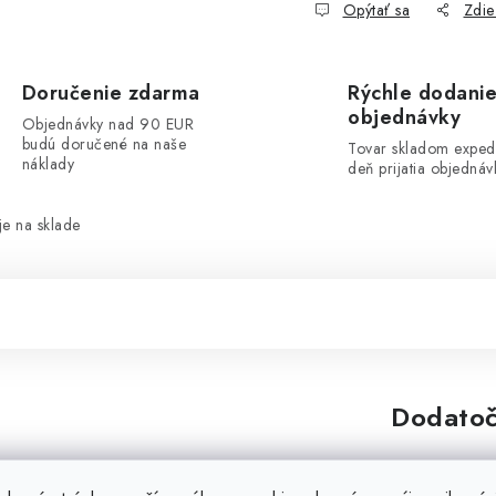
Opýtať sa
Zdie
Doručenie zdarma
Rýchle dodani
objednávky
Objednávky nad 90 EUR
budú doručené na naše
Tovar skladom exped
náklady
deň prijatia objednáv
e na sklade
Dodatoč
om 20 mm. Diel je vybavený
Značka