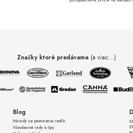
plnospektralne 2x10w na baobab r
kvitne krásne
Značky ktoré predávame
(a viac...)
Blog
D
Návody na pestovanie rastlín
S
S
Všeobecné rady a tipy
m