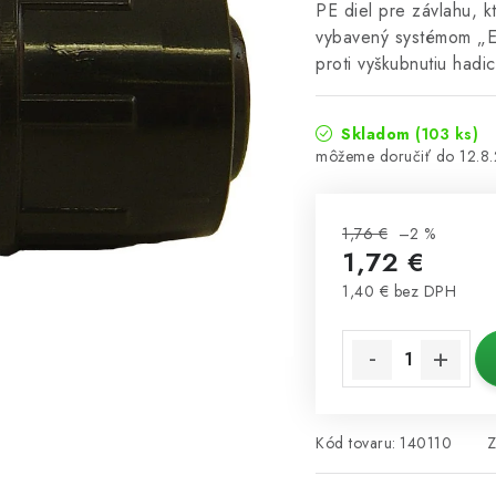
PE diel pre závlahu, 
vybavený systémom „Ea
proti vyškubnutiu hadi
Skladom
(103 ks)
12.8
1,76 €
–2 %
1,72 €
1,40 € bez DPH
Jednotková cena:
Kód tovaru:
140110
Z