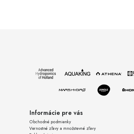
Z
á
p
ä
t
i
e
Informácie pre vás
Obchodné podmienky
Vernostné zľavy a množstevné zľavy