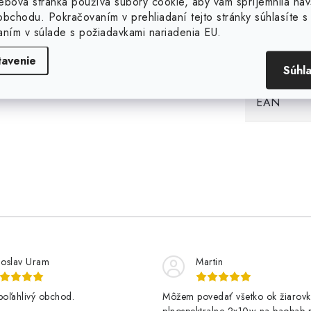
ebová stránka používa súbory cookie, aby vám spríjemnila náv
 a ochranu proti vyškubnutiu
bchodu. Pokračovaním v prehliadaní tejto stránky súhlasíte s 
Kategória
aním v súlade s požiadavkami nariadenia EU.
tavenie
Hmotnosť
Súhl
EAN
loslav Uram
Martin
poľahlivý obchod.
Môžem povedať všetko ok žiarovk