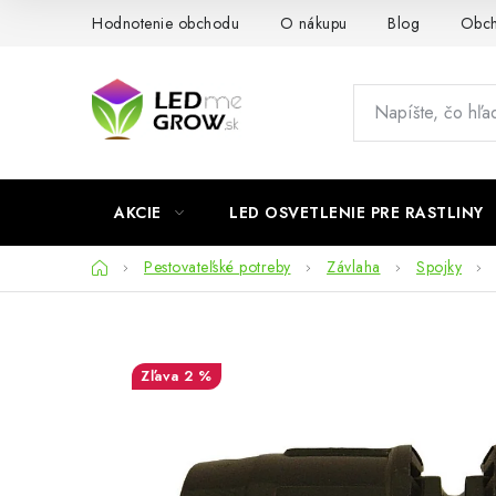
Prejsť
Hodnotenie obchodu
O nákupu
Blog
Obch
na
obsah
AKCIE
LED OSVETLENIE PRE RASTLINY
Domov
Pestovateľské potreby
Závlaha
Spojky
2 %