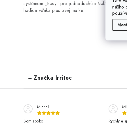
Táto w
systémom „Easy“ pre jednoduchú inštaláciu závlahy
nášho o
hadice vďaka plastovej matke.
použív
Nas
Značka Irritec
Michal
Mi
Som spoko
Rýchly a s