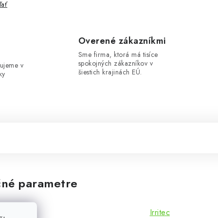
ľať
e
Overené zákazníkmi
Sme firma, ktorá má tisíce
spokojných zákazníkov v
ujeme v
šiestich krajinách EÚ.
ky
né parametre
Irritec