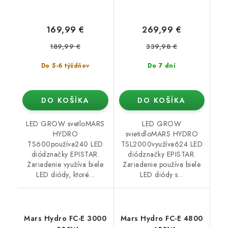
169,99 €
269,99 €
189,99 €
339,98 €
Do 5-6 týždňov
Do 7 dní
DO KOŠÍKA
DO KOŠÍKA
LED GROW svetloMARS
LED GROW
HYDRO
svietidloMARS HYDRO
TS600používa240 LED
TSL2000využíva624 LED
diódznačky EPISTAR.
diódznačky EPISTAR.
Zariadenie využíva biele
Zariadenie používa biele
LED diódy, ktoré...
LED diódy s...
Mars Hydro FC-E 3000
Mars Hydro FC-E 4800