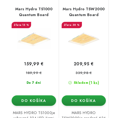
Mars Hydro TS1000
Mars Hydro TSW2000
Quantum Board
Quantum Board
15 %
38 %
159,99 €
209,95 €
189,99 €
339,98 €
(1 ks)
Do 7 dní
Skladom
DO KOŠÍKA
DO KOŠÍKA
MARS HYDRO TS1000je
MARS HYDRO
vybavené 324 LED čipmi
TSW2000je osadené 624