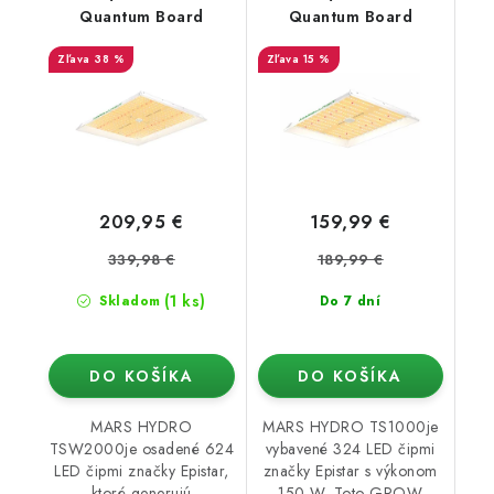
Quantum Board
Quantum Board
38 %
15 %
209,95 €
159,99 €
339,98 €
189,99 €
(1 ks)
Skladom
Do 7 dní
DO KOŠÍKA
DO KOŠÍKA
MARS HYDRO
MARS HYDRO TS1000je
TSW2000je osadené 624
vybavené 324 LED čipmi
LED čipmi značky Epistar,
značky Epistar s výkonom
ktoré generujú
150 W. Toto GROW