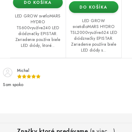
DO KOŠÍKA
DO KOŠÍKA
LED GROW svetloMARS
LED GROW
HYDRO
svietidloMARS HYDRO
TS600využíva240 LED
TSL2000využíva624 LED
diódznačky EPISTAR.
diódznačky EPISTAR.
Zariadenie používa biele
Zariadenie používa biele
LED diódy, ktoré...
LED diódy s...
Michal
Som spoko
Z
á
Značky ktoré predávame
(a viac...)