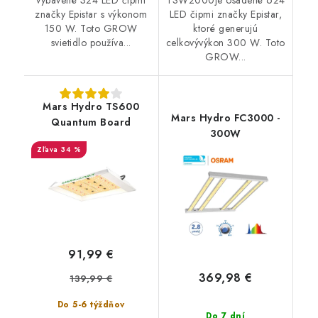
značky Epistar s výkonom
LED čipmi značky Epistar,
150 W. Toto GROW
ktoré generujú
svietidlo používa...
celkovývýkon 300 W. Toto
GROW...
Mars Hydro TS600
Mars Hydro FC3000 -
Quantum Board
300W
34 %
91,99 €
369,98 €
139,99 €
Do 5-6 týždňov
Do 7 dní