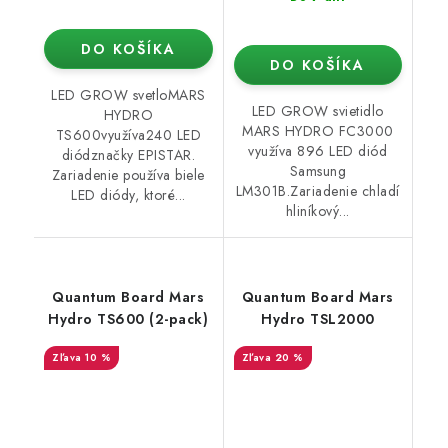
DO KOŠÍKA
DO KOŠÍKA
LED GROW svetloMARS
LED GROW svietidlo
HYDRO
MARS HYDRO FC3000
TS600využíva240 LED
využíva 896 LED diód
diódznačky EPISTAR.
Samsung
Zariadenie používa biele
LM301B.Zariadenie chladí
LED diódy, ktoré...
hliníkový...
Quantum Board Mars
Quantum Board Mars
Hydro TS600 (2-pack)
Hydro TSL2000
10 %
20 %