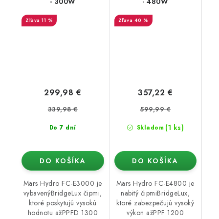
- 300W
- 480W
11 %
40 %
299,98 €
357,22 €
339,98 €
599,99 €
(1 ks)
Do 7 dní
Skladom
DO KOŠÍKA
DO KOŠÍKA
Mars Hydro FC-E3000 je
Mars Hydro FC-E4800 je
vybavenýBridgeLux čipmi,
nabitý čipmiBridgeLux,
ktoré poskytujú vysokú
ktoré zabezpečujú vysoký
hodnotu ažPPFD 1300
výkon ažPPF 1200