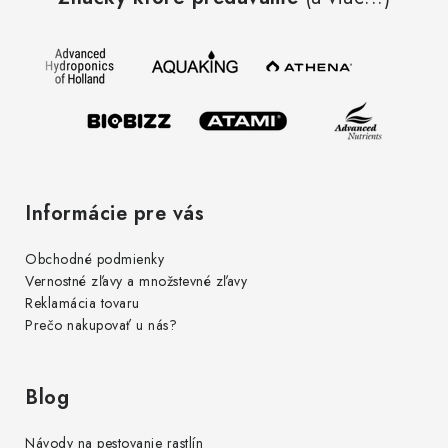
p
ä
t
i
e
Informácie pre vás
Obchodné podmienky
Vernostné zľavy a množstevné zľavy
Reklamácia tovaru
Prečo nakupovať u nás?
Blog
Návody na pestovanie rastlín