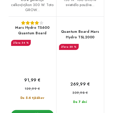
celkovývýkon 300 W. Toto
svietidlo používa...
GROW...
Mars Hydro TS600
Quantum Board Mars
Quantum Board
Hydro TSL2000
34 %
20 %
91,99 €
269,99 €
139,99 €
339,98 €
Do 5-6 týždňov
Do 7 dní