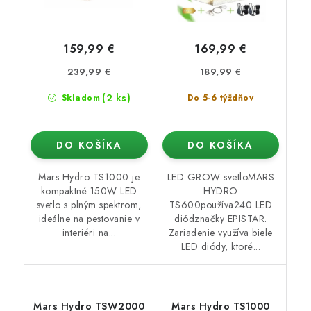
159,99 €
169,99 €
239,99 €
189,99 €
(2 ks)
Skladom
Do 5-6 týždňov
DO KOŠÍKA
DO KOŠÍKA
Mars Hydro TS1000 je
LED GROW svetloMARS
kompaktné 150W LED
HYDRO
svetlo s plným spektrom,
TS600používa240 LED
ideálne na pestovanie v
diódznačky EPISTAR.
interiéri na...
Zariadenie využíva biele
LED diódy, ktoré...
Mars Hydro TSW2000
Mars Hydro TS1000