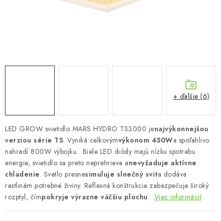
Podmienky o ochrane osobných údajov
+ ďalšie (6)
LED GROW svietidlo MARS HYDRO TS3000 je
najvýkonnejšou
verziou série TS
. Vyniká celkovým
výkonom 450W
a spoľahlivo
nahradí 800W výbojku.
Biele LED diódy majú nízku spotrebu
energie, svietidlo sa preto neprehrieva a
nevyžaduje aktívne
chladenie
. Svetlo presne
simuluje slnečný svit
a dodáva
rastlinám potrebné živiny. Reflexná konštrukcia zabezpečuje široký
rozptyl, čím
pokryje výrazne väčšiu plochu
.
Viac informácií