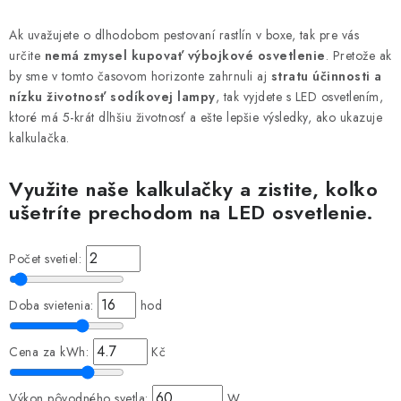
Podmienky o ochrane osobných údajov
Ak uvažujete o dlhodobom pestovaní rastlín v boxe, tak pre vás
určite
nemá zmysel kupovať výbojkové osvetlenie
. Pretože ak
by sme v tomto časovom horizonte zahrnuli aj
stratu účinnosti a
nízku životnosť sodíkovej lampy
, tak vyjdete s LED osvetlením,
ktoré má 5-krát dlhšiu životnosť a ešte lepšie výsledky, ako ukazuje
kalkulačka.
Využite naše kalkulačky a zistite, koľko
ušetríte prechodom na LED osvetlenie.
Počet svetiel:
Doba svietenia:
hod
Cena za kWh:
Kč
Výkon pôvodného svetla:
W