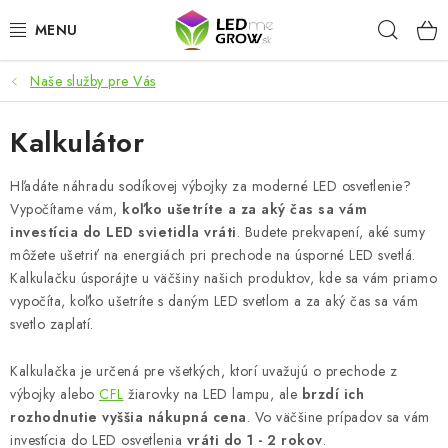
Prejsť
Hľad
na
obsah
Naše služby pre Vás
AKCIE
Kalkulátor
LED OSVETLENIE PRE RASTLINY
Hľadáte náhradu sodíkovej výbojky za moderné LED osvetlenie?
PESTOVATEĽSKÉ POTREBY
Vypočítame vám,
koľko ušetríte a za aký čas sa vám
investícia do LED svietidla vráti
. Budete prekvapení, aké sumy
PRE AKVÁRIA
môžete ušetriť na energiách pri prechode na úsporné LED svetlá.
Kalkulačku úsporájte u väčšiny našich produktov, kde sa vám priamo
MICROGREENS
vypočíta, koľko ušetríte s daným LED svetlom a za aký čas sa vám
svetlo zaplatí.
SMART GARDEN
Kalkulačka je určená pre všetkých, ktorí uvažujú o prechode z
výbojky alebo
CFL
žiarovky na LED lampu, ale
brzdí ich
Hodnotenie obchodu
O nákupu
Blog
rozhodnutie vyššia nákupná cena
. Vo väčšine prípadov sa vám
Obchodné podmienky
Predávané značky
Kontakt
investícia do LED osvetlenia
vráti do 1 - 2 rokov
.