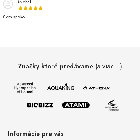
Michal
Som spoko
Z
á
Značky ktoré predávame
(a viac...)
p
ä
t
i
e
Informácie pre vás