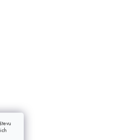
števu
ich