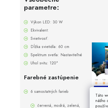
parametre:
Výkon LED: 30 W
Ekvivalent:
Svietivosť:
Dĺžka svietidla: 60 cm
Spektrum svetla: Nastaviteľné
Uhol svitu: 120°
Farebné zastúpenie
6 samostatných farieb
Táto w
nášho o
červená, modrá, zelená,
použív