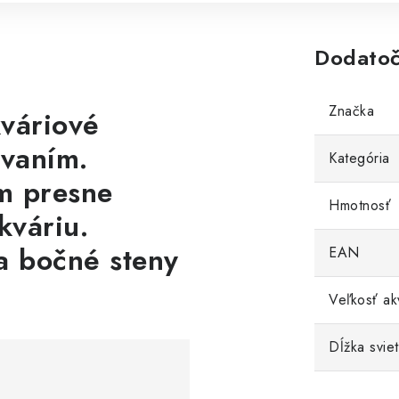
Dodatoč
Značka
váriové
evaním.
Kategória
m presne
Hmotnosť
kváriu.
a bočné steny
EAN
Veľkosť ak
Dĺžka sviet