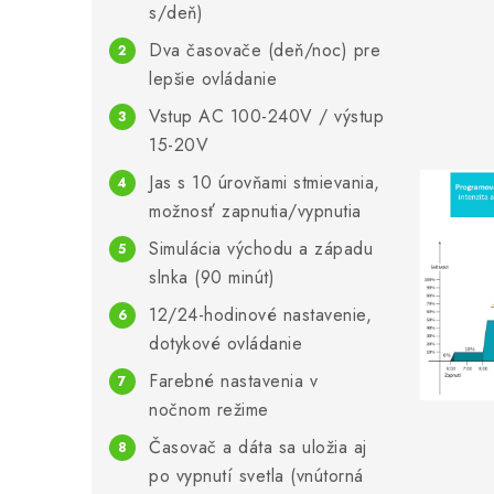
s/deň)
Dva časovače (deň/noc) pre
lepšie ovládanie
Vstup AC 100-240V / výstup
15-20V
Jas s 10 úrovňami stmievania,
možnosť zapnutia/vypnutia
Simulácia východu a západu
slnka (90 minút)
12/24-hodinové nastavenie,
dotykové ovládanie
Farebné nastavenia v
nočnom režime
Časovač a dáta sa uložia aj
po vypnutí svetla (vnútorná