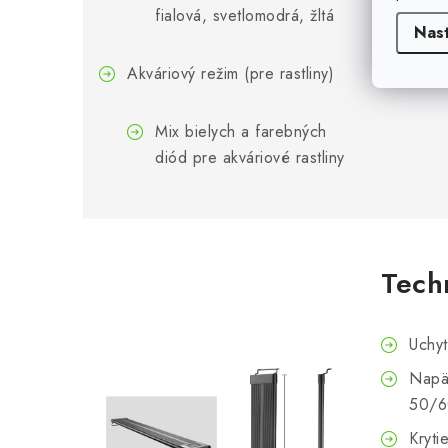
fialová, svetlomodrá, žltá
Nas
Akváriový režim (pre rastliny)
Mix bielych a farebných
diód pre akváriové rastliny
Tech
Uchyt
Napä
50/6
Kryti