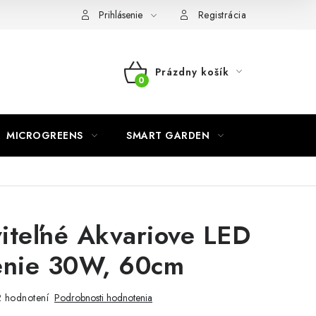
o ochrane osobných údajov
Prihlásenie
Registrácia
Prázdny košík
NÁKUPNÝ
KOŠÍK
MICROGREENS
SMART GARDEN
iteľné Akvariove LED
enie 30W, 60cm
 hodnotení
Podrobnosti hodnotenia