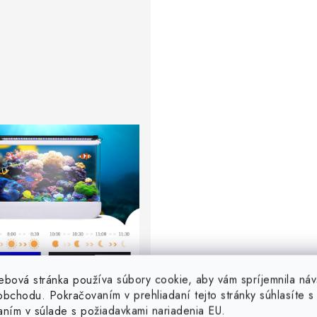
ebová stránka používa súbory cookie, aby vám spríjemnila náv
bchodu. Pokračovaním v prehliadaní tejto stránky súhlasíte s 
aním v súlade s požiadavkami nariadenia EU.