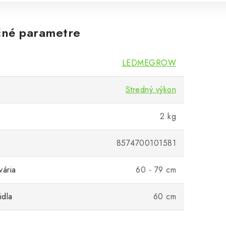
né parametre
LEDMEGROW
Stredný výkon
2 kg
8574700101581
vária
60 - 79 cm
idla
60 cm