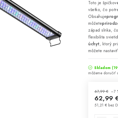
Toto je špičkov
všetko, čo potr
Obsahuje
prog
môžete
prirodz
západ slnka, č
flexibilita sviet
úchyt
, ktorý p
môžete nastavi
Skladom
(19
67,99 €
–7 
62,99 
51,21 € bez 
Jednotková 