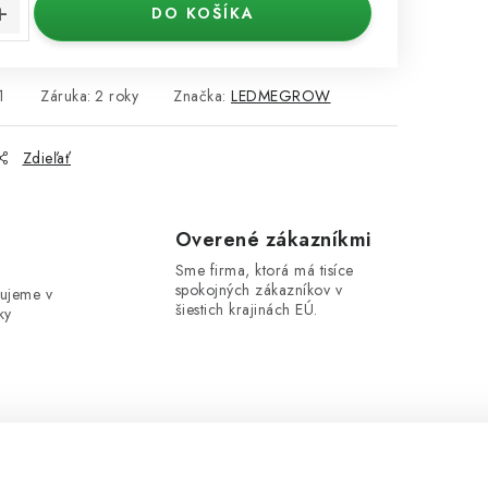
DO KOŠÍKA
1
Záruka
:
2 roky
Značka:
LEDMEGROW
Zdieľať
e
Overené zákazníkmi
Sme firma, ktorá má tisíce
spokojných zákazníkov v
ujeme v
šiestich krajinách EÚ.
ky