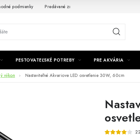
odné podmienky
Predávané značky
Kontakt
Podmienky 
PESTOVATEĽSKÉ POTREBY
PRE AKVÁRIA
ný výkon
Nastaviteľné Akvariove LED osvetlenie 30W, 60cm
Nastav
osvetl
22