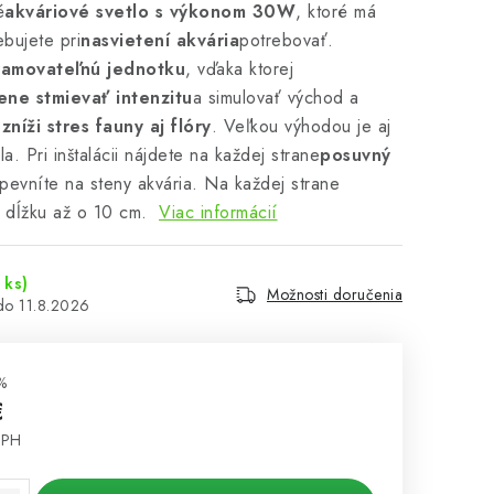
é
akváriové svetlo s výkonom 30W
, ktoré má
ebujete pri
nasvietení akvária
potrebovať.
ramovateľnú jednotku
, vďaka ktorej
ene stmievať intenzitu
a simulovať východ a
o
zníži stres fauny aj flóry
. Veľkou výhodou je aj
idla. Pri inštalácii nájdete na každej strane
posuvný
ripevníte na steny akvária. Na každej strane
ť dĺžku až o 10 cm.
Viac informácií
 ks)
Možnosti doručenia
11.8.2026
%
€
DPH
cena: