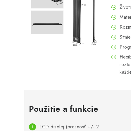
Živo
Mater
Rozm
Stmie
Prog
Flexi
rozte
každe
Použitie a funkcie
LCD displej (presnosť +/- 2