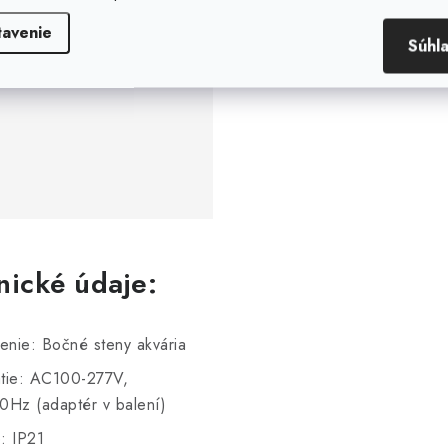
tavenie
Súhl
nické údaje:
enie: Bočné steny akvária
tie: AC100-277V,
0Hz (adaptér v balení)
e: IP21