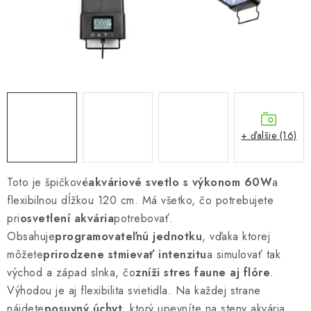
Podmienky o ochrane osobných údajov
+ ďalšie (16)
Toto je špičkové
akváriové svetlo s výkonom 60W
a
flexibilnou dĺžkou 120 cm. Má všetko, čo potrebujete
pri
osvetlení akvária
potrebovať.
Obsahuje
programovateľnú jednotku
, vďaka ktorej
môžete
prirodzene stmievať intenzitu
a simulovať tak
východ a západ slnka, čo
zníži stres faune aj flóre
.
Výhodou je aj flexibilita svietidla. Na každej strane
nájdete
posuvný úchyt
, ktorý upevníte na steny akvária.