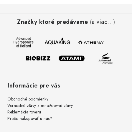
Z
á
Značky ktoré predávame
(a viac...)
p
ä
t
i
e
Informácie pre vás
Obchodné podmienky
Vernostné zľavy a množstevné zľavy
Reklamácia tovaru
Prečo nakupovať u nás?