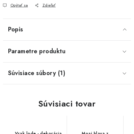
Opýtať sa
Zdieľať
Popis
Parametre produktu
Súvisiace súbory (1)
Súvisiaci tovar
Vrak lode - dekorácia
Moai hlava z