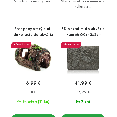
V lodi sú priestory pre...
Starožitnosť pripomínajúca
kultúry z...
Potopený starý sud -
3D pozadím do akvária
dekorácia do akvária
- kameň 60x45x3cm
12 %
27 %
6,99 €
41,99 €
8 €
57,99 €
(11 ks)
Skladom
Do 7 dní