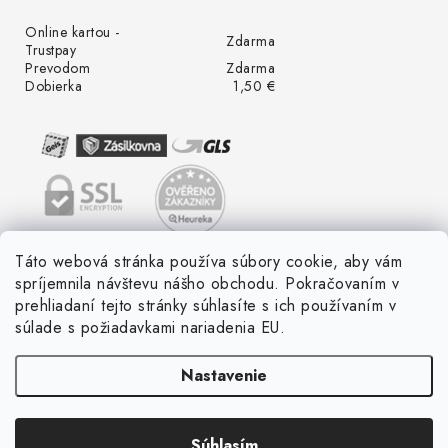
Online kartou -
Zdarma
Trustpay
Prevodom
Zdarma
Dobierka
1,50 €
Táto webová stránka používa súbory cookie, aby vám
spríjemnila návštevu nášho obchodu. Pokračovaním v
prehliadaní tejto stránky súhlasíte s ich používaním v
súlade s požiadavkami nariadenia EU.
Nastavenie
Súhlasím
Copyright 2026
LED ME GROW
. Všetky práva vyhradené.