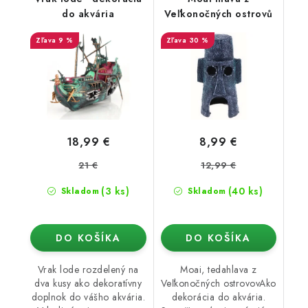
do akvária
Veľkonočných ostrovů
9 %
30 %
18,99 €
8,99 €
21 €
12,99 €
(3 ks)
(40 ks)
Skladom
Skladom
DO KOŠÍKA
DO KOŠÍKA
Vrak lode rozdelený na
Moai, tedahlava z
dva kusy ako dekoratívny
Veľkonočných ostrovovAko
doplnok do vášho akvária.
dekorácia do akvária.