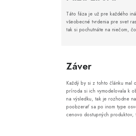
Táto fáza je už pre každého iná
všeobecné tvrdenia pre svet ras
tak si pochutnáte na niečom, č
Záver
Každý by si z tohto článku mal o
príroda si ich vymodelovala k o
na výsledku, tak je rozhodne na
poobzerať sa po inom type osve
cenovo dostupných produktov, t