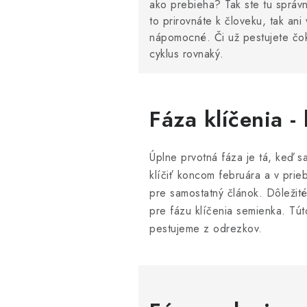
ako prebieha? Tak ste tu správne
to prirovnáte k človeku, tak an
nápomocné. Či už pestujete čoko
cyklus rovnaký.
Fáza klíčenia 
Úplne prvotná fáza je tá, keď 
klíčiť koncom februára a v pr
pre samostatný článok. Dôležité 
pre fázu klíčenia semienka. Tú
pestujeme z odrezkov.