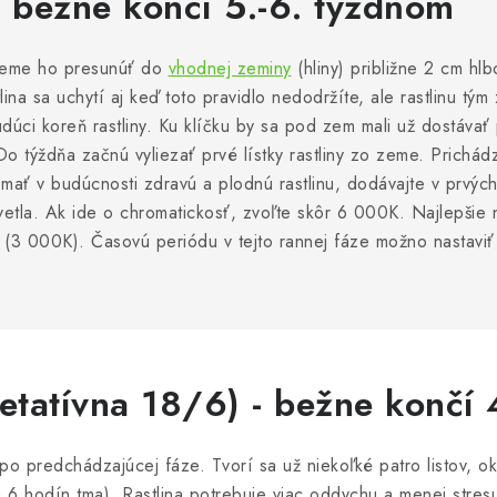
- bežne končí 5.-6. týždňom
ôžeme ho presunúť do
vhodnej zeminy
(hliny) približne 2 cm h
na sa uchytí aj keď toto pravidlo nedodržíte, ale rastlinu tým 
dúci koreň rastliny. Ku klíčku by sa pod zem mali už dostávať p
o týždňa začnú vyliezať prvé lístky rastliny zo zeme. Prichád
ať v budúcnosti zdravú a plodnú rastlinu, dodávajte v prvých
tla. Ak ide o chromatickosť, zvoľte skôr 6 000K. Najlepšie 
j (3 000K). Časovú periódu v tejto rannej fáze možno nastaviť
getatívna 18/6) - bežne končí
 po predchádzajúcej fáze. Tvorí sa už niekoľké patro listov, 
 6 hodín tma). Rastlina potrebuje viac oddychu a menej stres