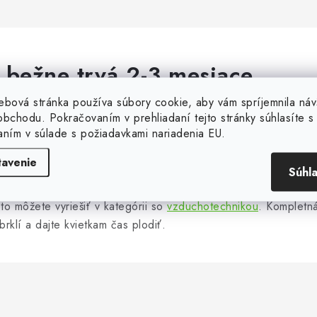
- bežne trvá 2-3 mesiace
ebová stránka používa súbory cookie, aby vám spríjemnila náv
oncom júla a prebieha počas augusta a septembra. My už máme
bchodu. Pokračovaním v prehliadaní tejto stránky súhlasíte s 
o 30-40%. V praxi by úplná fáza kvitnutia mala nastat po 2-3
aním v súlade s požiadavkami nariadenia EU.
stuje tu limit svetla, čím viac svetla rastline v kvitnúcej fáze 
tavenie
 pre fázu květu je nesporná v tom, že svetlo môžete dať takmer
Súhl
o osvetlenia. Majte zabezpečený dostatočný prúdenie vzduchu
 to môžete vyriešiť v kategórii so
vzduchotechnikou
. Kompletná
brklí a dajte kvietkam čas plodiť.