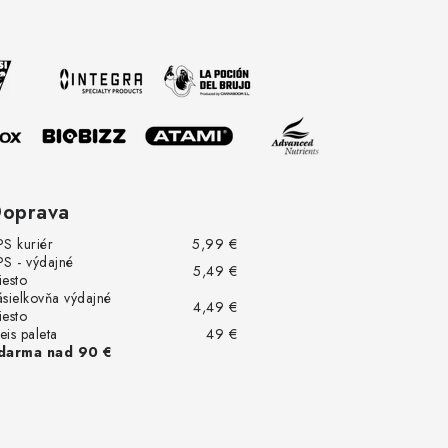
oprava
PS kuriér
5,99 €
PS - výdajné
5,49 €
iesto
ásielkovňa výdajné
4,49 €
iesto
eis paleta
49 €
darma nad 90 €