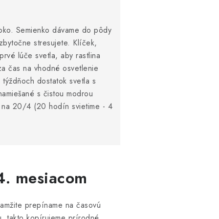
lboko. Semienko dávame do pôdy
zbytočne stresujete. Klíček,
rvé lúče svetla, aby rastlina
za čas na vhodné osvetlenie
 týždňoch dostatok svetla s
namiešané s čistou modrou
 na 20/4 (20 hodín svietime - 4
 4. mesiacom
okamžite prepíname na časovú
u, takto kopírujeme prírodné