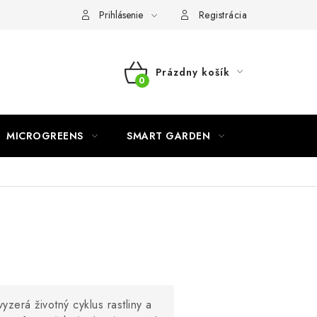
o ochrane osobných údajov
Prihlásenie
Registrácia
Prázdny košík
NÁKUPNÝ
KOŠÍK
MICROGREENS
SMART GARDEN
yzerá životný cyklus rastliny a