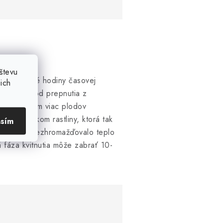
števu
 nastavené hodiny časovej
ich
 týždňoch od prepnutia z
doprajete, tým viac plodov
 k vrcholkom rastliny, ktorá tak
asím
, aby sa nezhromažďovalo teplo
 fáza kvitnutia môže zabrať 10-