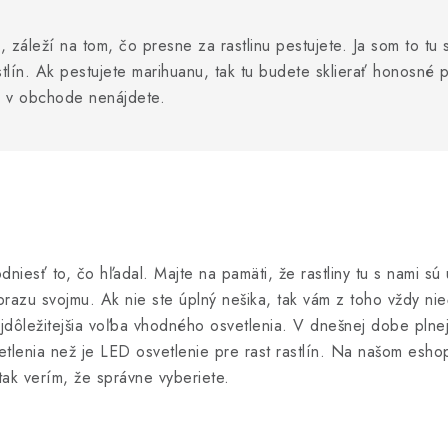
, záleží na tom, čo presne za rastlinu pestujete. Ja som to tu 
tlín. Ak pestujete marihuanu, tak tu budete sklierať honosné p
o v obchode nenájdete.
dniesť to, čo hľadal. Majte na pamäti, že rastliny tu s nami sú
brazu svojmu. Ak nie ste úplný nešika, tak vám z toho vždy nie
jdôležitejšia voľba vhodného osvetlenia. V dnešnej dobe plne
tlenia než je LED osvetlenie pre rast rastlín. Na našom esho
ak verím, že správne vyberiete.