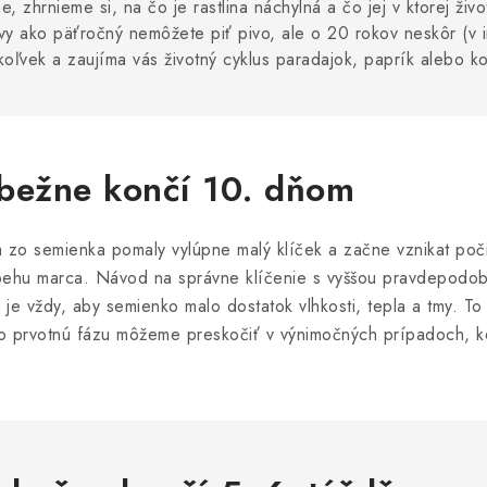
, zhrnieme si, na čo je rastlina náchylná a čo jej v ktorej živo
i vy ako päťročný nemôžete piť pivo, ale o 20 rokov neskôr (v 
ľvek a zaujíma vás životný cyklus paradajok, paprík alebo ko
- bežne končí 10. dňom
sa zo semienka pomaly vylúpne malý klíček a začne vznikat po
iebehu marca. Návod na správne klíčenie s vyššou pravdepod
je vždy, aby semienko malo dostatok vlhkosti, tepla a tmy. To j
to prvotnú fázu môžeme preskočiť v výnimočných prípadoch, 