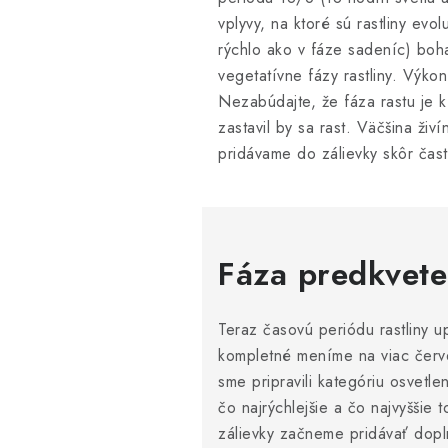
vplyvy, na ktoré sú rastliny ev
rýchlo ako v fáze sadeníc) boh
vegetatívne fázy rastliny. Vý
Nezabúdajte, že fáza rastu je k
zastavil by sa rast. Väčšina ži
pridávame do zálievky skôr čast
Fáza predkvete
Teraz časovú periódu rastliny 
kompletné meníme na viac červ
sme pripravili kategóriu osvetle
čo najrýchlejšie a čo najvyššie
zálievky začneme pridávať dopln