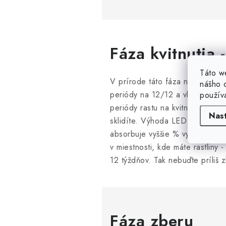
Fáza kvitnutia 
Táto w
V prírode táto fáza nastane k
nášho o
periódy na 12/12 a vlhkosť okol
použív
periódy rastu na kvitnutie. Neexi
Nas
sklidíte. Výhoda LED osvetlenia
absorbuje vyššie % vyžiarenéh
v miestnosti, kde máte rastliny -
12 týždňov. Tak nebuďte príliš z
Fáza zberu