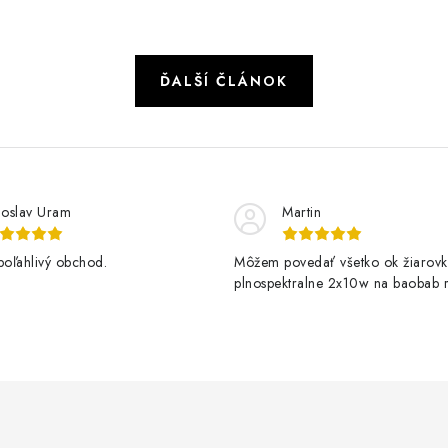
ĎALŠÍ ČLÁNOK
loslav Uram
Martin
poľahlivý obchod.
Môžem povedať všetko ok žiarovk
plnospektralne 2x10w na baobab r
kvitne krásne