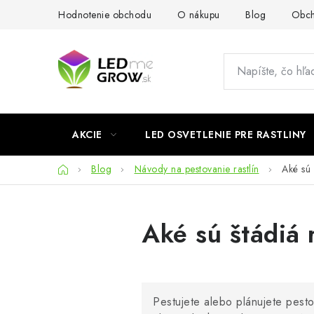
Prejsť
Hodnotenie obchodu
O nákupu
Blog
Obch
na
obsah
AKCIE
LED OSVETLENIE PRE RASTLINY
Domov
Blog
Návody na pestovanie rastlín
Aké sú 
Aké sú štádiá r
Pestujete alebo plánujete pestov