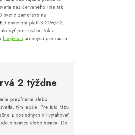
svetla než červeného (nie tak
ED svetlo zamerané na
LED osvetlení platí 300W/m2.
lo byť pre rastlinu šok a
po
hnojivách
určených pre rast a
trvá 2 týždne
lenie prepíname alebo
 svetla, tým lepšie. Pre túto fázu
 začne z posledných síl vytahovať
či ide o samicu alebo samca. Do