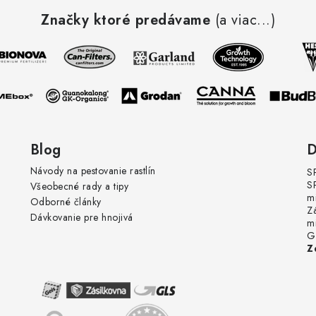
Značky ktoré predávame
(a viac...)
Blog
D
Návody na pestovanie rastlín
S
S
Všeobecné rady a tipy
m
Odborné články
Z
Dávkovanie pre hnojivá
m
G
Z