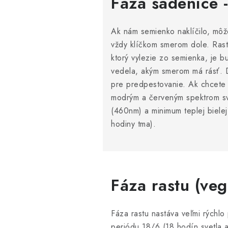
Fáza sadenice 
Ak nám semienko naklíčilo, m
vždy klíčkom smerom dole. Rastli
ktorý vylezie zo semienka, je bu
vedela, akým smerom má rásť. D
pre predpestovanie. Ak chcete m
modrým a červeným spektrom sve
(460nm) a minimum teplej biele
hodiny tma).
Fáza rastu (ve
Fáza rastu nastáva veľmi rýchlo
periódu 18/6 (18 hodín svetla a