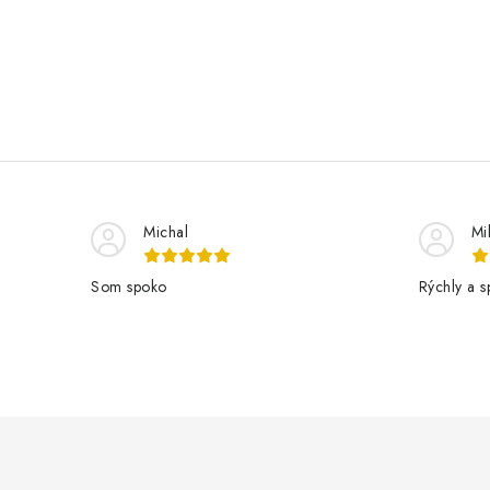
Michal
Mi
Som spoko
Rýchly a s
Z
á