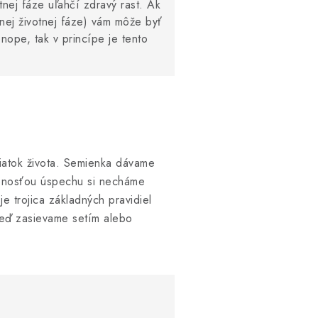
tnej fáze uľahčí zdravý rast. Ak
inej životnej fáze) vám môže byť
nope, tak v princípe je tento
čiatok života. Semienka dávame
obnosťou úspechu si necháme
e trojica základných pravidiel
keď zasievame setím alebo