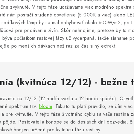
olučne zvyknuté. V tejto fáze udržiavame viac modrého spektra 
até nám postačí studené osvetlenie (5 000K a viac) alebo L
kon sodíkových lámp by sa mal pohybovať okolo 600W/m2, pri 
ľúčová pre pridávanie živín. Skôr nehnojíme, pretože by to moh
vín býva počiatkom rastovej fázy už vyčerpaná, takže siahame 
ejšie po menších dávkach než raz za čas silný extrakt.
nia (kvitnúca 12/12) - bežne 
upravíme na 12/12 (12 hodín svetla a 12 hodín spánku). Osvet
ené spektrum tzv.
bloom
. Takisto tu platí pravidlo, že čím viac
nia pre kvitnutie. V tejto fáze životného cyklu sa vaša rastlina
 to pôjde. Pestovatelia konope sa do desiatich dní dozvedia, 
kové hnojivo určené pre kvitnúcu fázu rastliny.