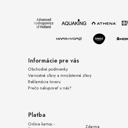
p
ä
t
i
e
Informácie pre vás
Obchodné podmienky
Vernostné zľavy a množstevné zľavy
Reklamácia tovaru
Prečo nakupovať u nás?
Platba
Online kartou -
Zdarma