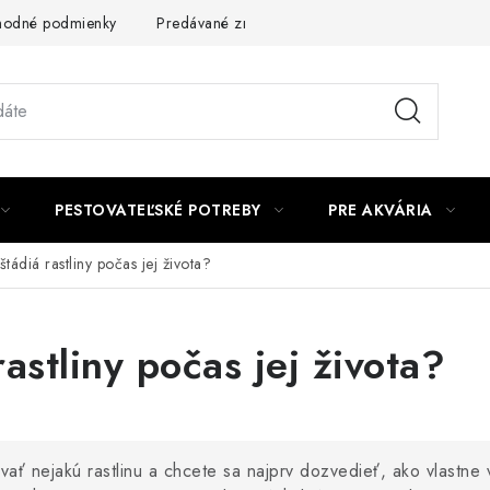
odné podmienky
Predávané značky
Kontakt
Podmienky 
PESTOVATEĽSKÉ POTREBY
PRE AKVÁRIA
štádiá rastliny počas jej života?
astliny počas jej života?
ať nejakú rastlinu a chcete sa najprv dozvedieť, ako vlastne v