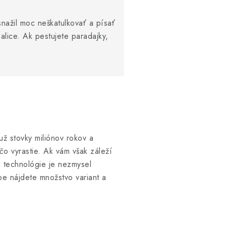
snažil moc neškatulkovať a písať
alice. Ak pestujete paradajky,
 už stovky miliónov rokov a
čo vyrastie. Ak vám však záleží
j technológie je nezmysel
pe nájdete množstvo variant a