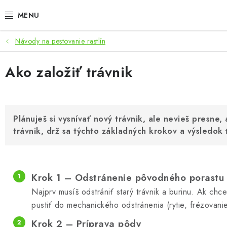
Prejsť
na
obsah
Návody na pestovanie rastlín
AKCIE
Ako založiť trávnik
LED OSVETLENIE PRE RASTLINY
PESTOVATEĽSKÉ POTREBY
Plánuješ si vysnívať nový trávnik, ale nevieš presne,
PRE AKVÁRIA
trávnik, drž sa týchto základných krokov a výsledok
MICROGREENS
SMART GARDEN
Krok 1 – Odstránenie pôvodného porastu
Najprv musíš odstrániť starý trávnik a burinu. Ak ch
Hodnotenie obchodu
O nákupu
Blog
Obchodné podmienky
pustiť do mechanického odstránenia (rytie, frézovani
Krok 2 – Príprava pôdy