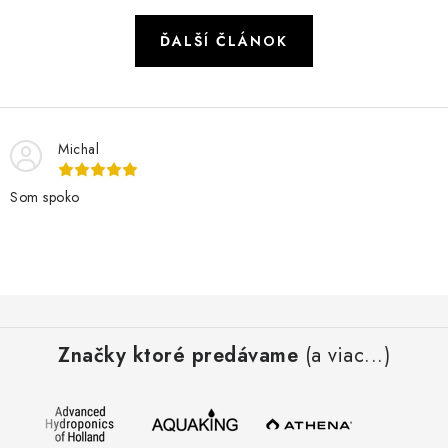
ĎALŠÍ ČLÁNOK
Michal
Som spoko
Z
á
Značky ktoré predávame
(a viac...)
p
ä
t
i