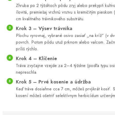
Zhruba po 2 týždňoch pôdu zryj alebo prekypři kultiv
ílovitá, premiešaj vrchnú vrstvu s kremičitým piesko
cm kvalitného trávnikového substrátu.
Krok 3 – Výsev trávnika
Plochu vyrovnaj, vybrané osivo zasiať „na kríž“ (v 
povrch. Potom pôdu utuž prknom alebo valcom. Začni
príliš rýchlo.
Krok 4 – Klíčenie
Tráva zvyčajne vzejde za 2–4 týždne (podľa typu os
nepreschla.
Krok 5 – Prvé kosenie a údržba
Keď tráva dosiahne cca 7 cm, môžeš prvýkrát kosiť. 
kosení môžeš ošetriť selektívnym herbicídum určeným 