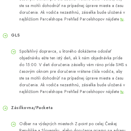
ste sa mohli dohodnúť na prípadnej úprave miesta a času
doručenia. Ak vodiča nezastihnú, zásielka bude uložená v
najbližšom Parcelshope. Prehľad Parcelshopov nájdete
tu
.
GLS
Spoľahlivý dopravca, u ktorého dokážeme odoslať
objednávku ešte ten istý deň, ak k nám objednávka príde
do 15:00. V deň doručenia zásielky vám ráno príde SMS s
časovým oknom pre doručenie vrátane čísla vodiča, aby
ste sa mohli dohodnúť na prípadnej úprave miesta a času
doručenia. Ak vodiča nezastihnú, zásielka bude uložená v
najbližšom Parcelshope. Prehľad Parcelshopov nájdete
tu
.
Zásilkovna/Packeta
Odber na výdajných miestach Z-point po celej Českej
Republike a Slovensku, alebo doručenie priamo na adresu.