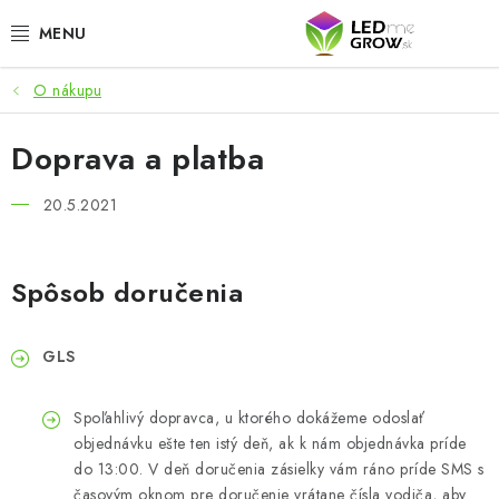
Prejsť
na
obsah
O nákupu
AKCIE
Doprava a platba
LED OSVETLENIE PRE RASTLINY
20.5.2021
PESTOVATEĽSKÉ POTREBY
PRE AKVÁRIA
Spôsob doručenia
MICROGREENS
GLS
SMART GARDEN
Spoľahlivý dopravca, u ktorého dokážeme odoslať
objednávku ešte ten istý deň, ak k nám objednávka príde
Hodnotenie obchodu
O nákupu
Blog
Obchodné podmienky
do 13:00. V deň doručenia zásielky vám ráno príde SMS s
Kontakt
Podmienky o ochrane osobných údajov
časovým oknom pre doručenie vrátane čísla vodiča, aby