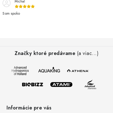
Michal
Som spoko
Z
á
Značky ktoré predávame
(a viac...)
p
ä
t
i
e
Informácie pre vás