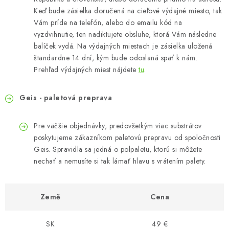
Keď bude zásielka doručená na cieľové výdajné miesto, tak
Vám príde na telefón, alebo do emailu kód na
vyzdvihnutie, ten nadiktujete obsluhe, ktorá Vám následne
balíček vydá. Na výdajných miestach je zásielka uložená
štandardne 14 dní, kým bude odoslaná späť k nám.
Prehľad výdajných miest nájdete
tu
.
Geis - paletová preprava
Pre väčšie objednávky, predovšetkým viac substrátov
poskytujeme zákazníkom paletovú prepravu od spoločnosti
Geis. Spravidla sa jedná o polpaletu, ktorú si môžete
nechať a nemusíte si tak lámať hlavu s vrátením palety.
Země
Cena
SK
49 €