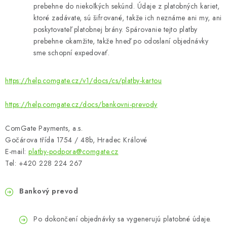
prebehne do niekoľkých sekúnd. Údaje z platobných kariet,
ktoré zadávate, sú šifrované, takže ich neznáme ani my, ani
poskytovateľ platobnej brány. Spárovanie tejto platby
prebehne okamžite, takže hneď po odoslaní objednávky
sme schopní expedovať.
https://help.comgate.cz/v1/docs/cs/platby-kartou
https://help.comgate.cz/docs/bankovni-prevody
ComGate Payments, a.s.
Gočárova třída 1754 / 48b, Hradec Králové
E-mail:
platby-podpora@comgate.cz
Tel: +420 228 224 267
Bankový prevod
Po dokončení objednávky sa vygenerujú platobné údaje.