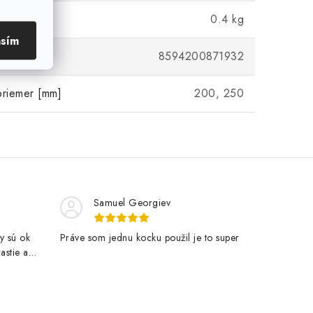
0.4 kg
asím
8594200871932
priemer [mm]
200, 250
Samuel Georgiev
y sú ok
Práve som jednu kocku použil je to super
astie a