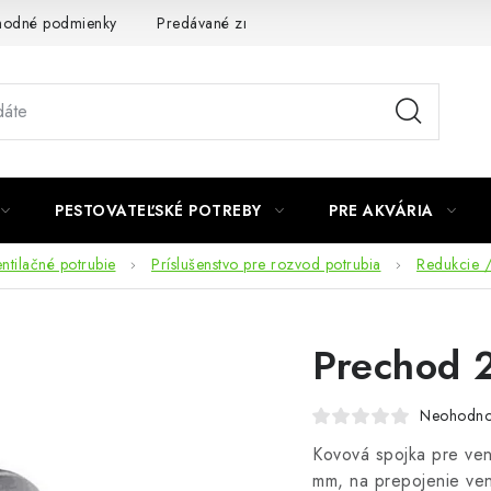
odné podmienky
Predávané značky
Kontakt
Podmienky 
PESTOVATEĽSKÉ POTREBY
PRE AKVÁRIA
ntilačné potrubie
Príslušenstvo pre rozvod potrubia
Redukcie 
Prechod 
Neohodno
Kovová spojka pre ven
mm, na prepojenie ven