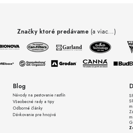
Značky ktoré predávame
(a viac...)
Blog
D
Návody na pestovanie rastlín
S
S
Všeobecné rady a tipy
m
Odborné články
Z
Dávkovanie pre hnojivá
m
G
Z