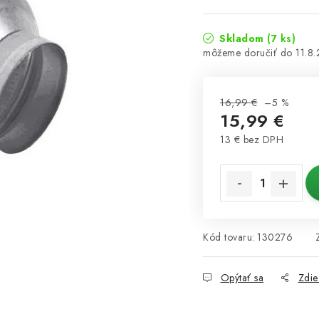
Skladom
(7 ks)
11.8
16,99 €
–5 %
15,99 €
13 € bez DPH
Jednotková cena:
Kód tovaru:
130276
Opýtať sa
Zdie