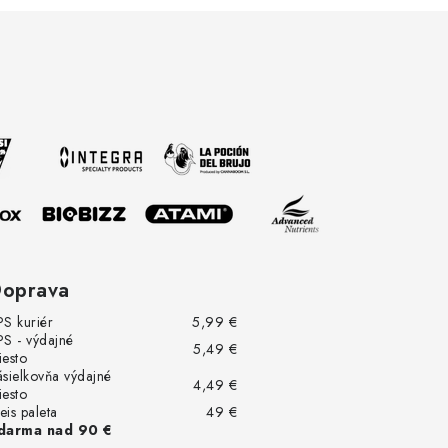
oprava
PS kuriér
5,99 €
PS - výdajné
5,49 €
iesto
ásielkovňa výdajné
4,49 €
iesto
eis paleta
49 €
darma nad 90 €