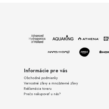
Z
á
p
ä
t
i
e
Informácie pre vás
Obchodné podmienky
Vernostné zľavy a množstevné zľavy
Reklamácia tovaru
Prečo nakupovať u nás?