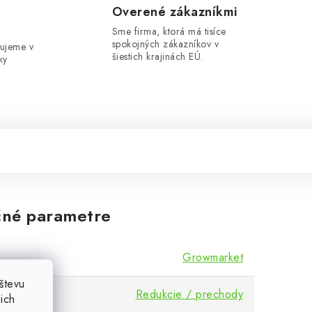
e
Overené zákazníkmi
Sme firma, ktorá má tisíce
spokojných zákazníkov v
ujeme v
šiestich krajinách EÚ.
ky
né parametre
Growmarket
števu
Redukcie / prechody
ich