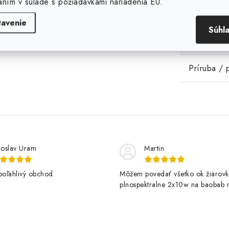
aním v súlade s požiadavkami nariadenia EU.
Hmotnosť
tavenie
Súhl
EAN
Príruba / 
loslav Uram
Martin
poľahlivý obchod.
Môžem povedať všetko ok žiarovk
plnospektralne 2x10w na baobab r
kvitne krásne