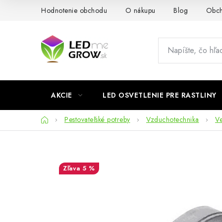
Prejsť
Hodnotenie obchodu
O nákupu
Blog
Obch
na
obsah
AKCIE
LED OSVETLENIE PRE RASTLINY
Domov
Pestovateľské potreby
Vzduchotechnika
Ve
5 %