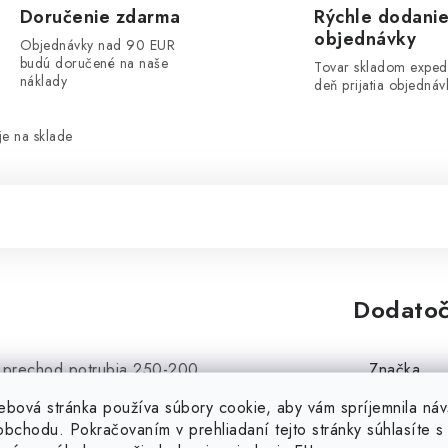
Doručenie zdarma
Rýchle dodani
objednávky
Objednávky nad 90 EUR
budú doručené na naše
Tovar skladom exped
náklady
deň prijatia objednáv
e na sklade
Dodatoč
a prechod potrubia 250-200
Značka
ebová stránka používa súbory cookie, aby vám spríjemnila náv
Kategória
bchodu. Pokračovaním v prehliadaní tejto stránky súhlasíte s 