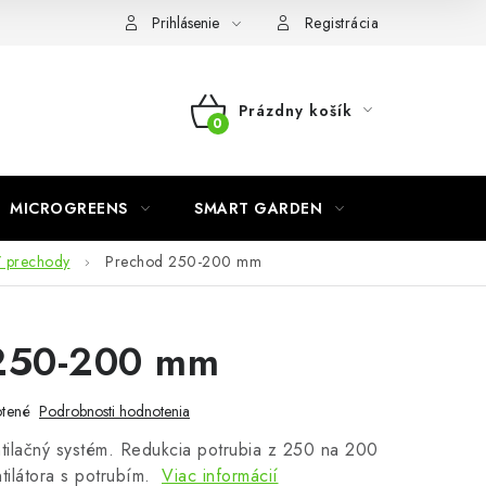
o ochrane osobných údajov
Prihlásenie
Registrácia
Prázdny košík
NÁKUPNÝ
KOŠÍK
MICROGREENS
SMART GARDEN
/ prechody
Prechod 250-200 mm
250-200 mm
tené
Podrobnosti hodnotenia
tilačný systém. Redukcia potrubia z 250 na 200
tilátora s potrubím.
Viac informácií