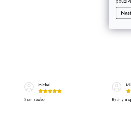
použív
Nas
Michal
Mi
Som spoko
Rýchly a s