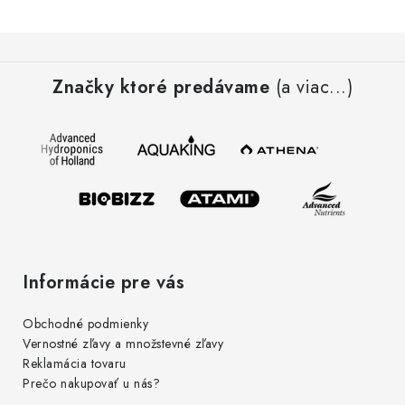
Z
á
Značky ktoré predávame
(a viac...)
p
ä
t
i
e
Informácie pre vás
Obchodné podmienky
Vernostné zľavy a množstevné zľavy
Reklamácia tovaru
Prečo nakupovať u nás?