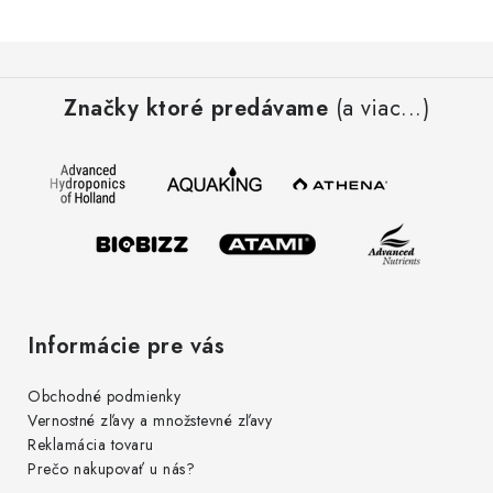
Podmienky o ochrane osobných údajov
Z
á
Značky ktoré predávame
(a viac...)
p
ä
t
i
e
Informácie pre vás
Obchodné podmienky
Vernostné zľavy a množstevné zľavy
Reklamácia tovaru
Prečo nakupovať u nás?