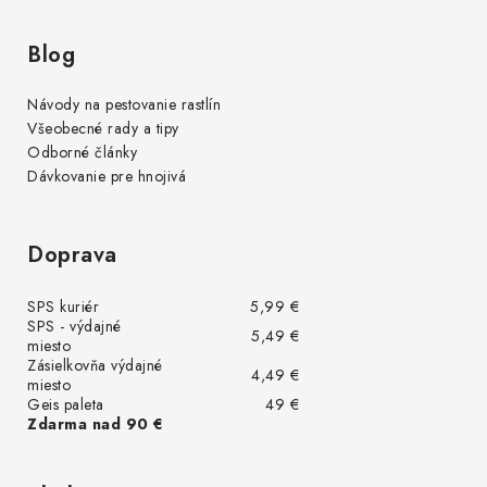
Blog
Návody na pestovanie rastlín
Všeobecné rady a tipy
Odborné články
Dávkovanie pre hnojivá
Doprava
SPS kuriér
5,99 €
SPS - výdajné
5,49 €
miesto
Zásielkovňa výdajné
4,49 €
miesto
Geis paleta
49 €
Zdarma nad 90 €