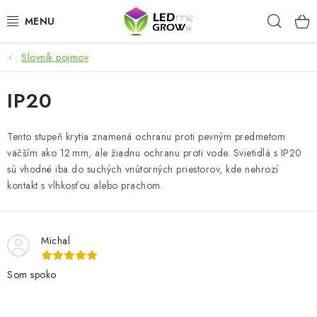
Prejsť
Hľad
na
obsah
Slovník pojmov
AKCIE
IP20
LED OSVETLENIE PRE RASTLINY
PESTOVATEĽSKÉ POTREBY
Tento stupeň krytia znamená ochranu proti pevným predmetom
väčším ako 12 mm, ale žiadnu ochranu proti vode. Svietidlá s IP20
sú vhodné iba do suchých vnútorných priestorov, kde nehrozí
PRE AKVÁRIA
kontakt s vlhkosťou alebo prachom.
MICROGREENS
Michal
SMART GARDEN
Som spoko
Hodnotenie obchodu
O nákupu
Blog
Obchodné podmienky
Predávané značky
Kontakt