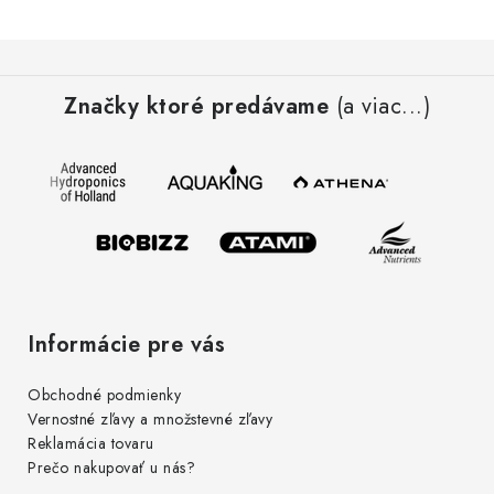
Z
á
Značky ktoré predávame
(a viac...)
p
ä
t
i
e
Informácie pre vás
Obchodné podmienky
Vernostné zľavy a množstevné zľavy
Reklamácia tovaru
Prečo nakupovať u nás?