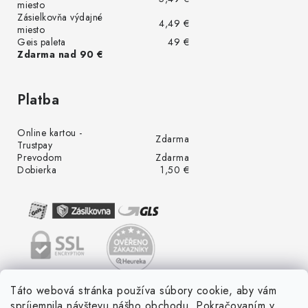
miesto
Zásielkovňa výdajné
4,49 €
miesto
Geis paleta
49 €
Zdarma nad 90 €
Platba
Online kartou -
Zdarma
Trustpay
Prevodom
Zdarma
Dobierka
1,50 €
Táto webová stránka používa súbory cookie, aby vám
spríjemnila návštevu nášho obchodu. Pokračovaním v