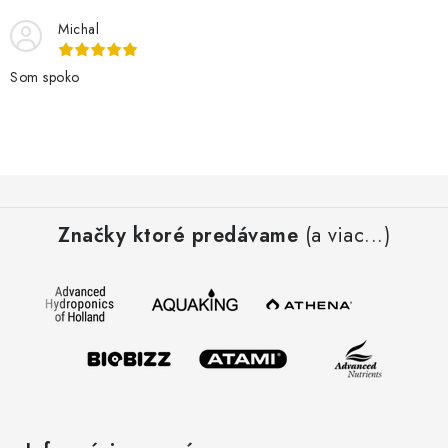
Michal
Som spoko
Z
á
Značky ktoré predávame
(a viac...)
p
ä
t
i
e