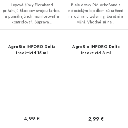
Lepové šípky Floraband
Biele dosky PM ArboBand s
priťahujú škodcov svojou farbou
netoxickým lepidlom sú určené
a pomáhajú ich monitorovať a
na ochranu zeleniny, čerešní a
kontrolovať. Súprava...
višní. Vhodné sú na...
AgroBio INPORO Delta
AgroBio INPORO Delta
Insekticid 15 ml
Insekticid 3 ml
4,99 €
2,99 €