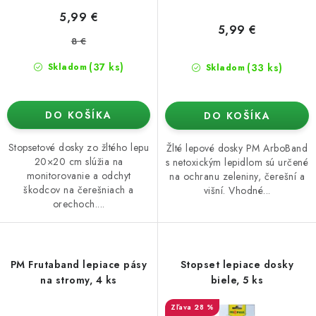
o
5,99 €
v
5,99 €
8 €
(37 ks)
(33 ks)
Skladom
Skladom
DO KOŠÍKA
DO KOŠÍKA
Stopsetové dosky zo žltého lepu
Žlté lepové dosky PM ArboBand
20×20 cm slúžia na
s netoxickým lepidlom sú určené
monitorovanie a odchyt
na ochranu zeleniny, čerešní a
škodcov na čerešniach a
višní. Vhodné...
orechoch....
PM Frutaband lepiace pásy
Stopset lepiace dosky
na stromy, 4 ks
biele, 5 ks
28 %