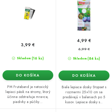
4,99 €
3,99 €
6,99 €
(16 ks)
(84 ks)
Skladom
Skladom
DO KOŠÍKA
DO KOŠÍKA
PM Frutaband je netoxický
Biele lepiace dosky Stopset s
lepiaci pásik na stromy, ktorý
rozmermi 25×10 cm sa
účinne odstraňuje mravce,
predávajú v baleniach po 5
piadivky a púčiky....
kusov. Lepiace dosky s...