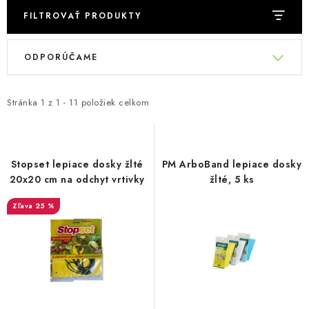
Podmienky o ochrane osobných údajov
FILTROVAŤ PRODUKTY
V
R
ODPORÚČAME
ý
a
p
d
i
e
Stránka
1
z
1
-
11
položiek celkom
s
n
p
i
r
e
Stopset lepiace dosky žlté
PM ArboBand lepiace dosky
o
p
20x20 cm na odchyt vrtivky
žlté, 5 ks
d
r
25 %
u
o
k
d
t
u
o
k
v
t