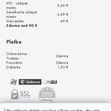
SPS - výdajné
5,49 €
miesto
Zásielkovňa výdajné
4,49 €
miesto
Geis paleta
49 €
Zdarma nad 90 €
Platba
Online kartou -
Zdarma
Trustpay
Prevodom
Zdarma
Dobierka
1,50 €
Táto webová stránka používa súbory cookie, aby vám