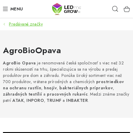
Prejsť
Hľad
na
obsah
Predávané značky
AKCIE
LED OSVETLENIE PRE RASTLINY
AgroBioOpava
PESTOVATEĽSKÉ POTREBY
AgroBio Opava
je renomovaná česká spoločnosť s viac než 32
rokmi skúseností na trhu, špecializujúca sa na výrobu a predaj
PRE AKVÁRIA
produktov pre dom a záhradu. Ponúka široký sortiment viac než
700 produktov, vrátane prírodných a chemických
prostriedkov
MICROGREENS
na ochranu
rastlín
,
hnojív
,
bakteriálnych
prípravkov
,
záhradných
textílií
a
pracovných
rukavíc
. Medzi známe značky
patrí
ATAK
,
INPORO
,
TRUMF
a
INBAKTER
.
SMART GARDEN
Hodnotenie obchodu
O nákupu
Blog
Obchodné podmienky
Predávané značky
Kontakt