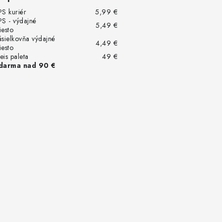
PS kuriér
5,99 €
PS - výdajné
5,49 €
iesto
ásielkovňa výdajné
4,49 €
iesto
eis paleta
49 €
darma nad 90 €