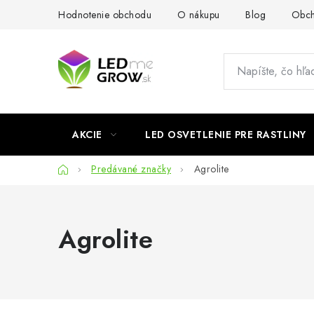
Prejsť
Hodnotenie obchodu
O nákupu
Blog
Obch
na
obsah
AKCIE
LED OSVETLENIE PRE RASTLINY
Domov
Predávané značky
Agrolite
Agrolite