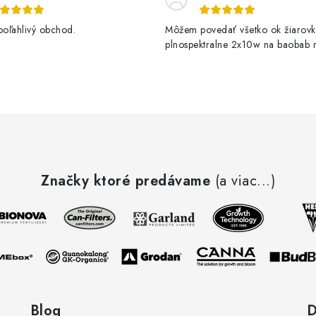
poľahlivý obchod.
Môžem povedať všetko ok žiarovk
plnospektralne 2x10w na baobab r
kvitne krásne
Značky ktoré predávame
(a viac...)
Blog
D