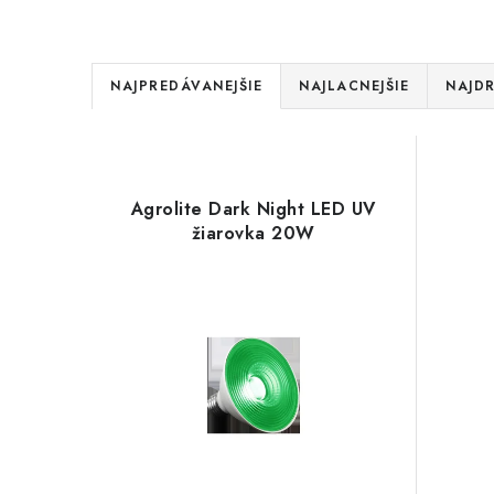
R
NAJPREDÁVANEJŠIE
NAJLACNEJŠIE
NAJDR
a
V
d
ý
e
Agrolite Dark Night LED UV
p
žiarovka 20W
n
i
i
s
e
p
p
r
r
o
o
d