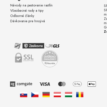
Návody na pestovanie rastlín
S
S
Všeobecné rady a tipy
m
Odborné články
Z
Dávkovanie pre hnojivá
m
G
Z