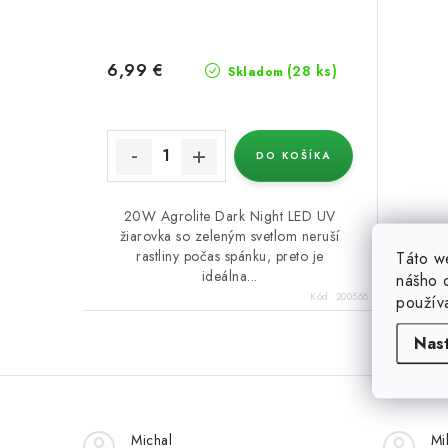
d
u
u
k
6,99 €
k
(28 ks)
Skladom
t
t
o
o
DO KOŠÍKA
v
v
20W Agrolite Dark Night LED UV
žiarovka so zeleným svetlom neruší
rastliny počas spánku, preto je
Táto w
ideálna...
nášho o
Kód:
200568
použív
Nas
O
v
Michal
Mi