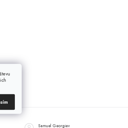
števu
ich
asím
Samuel Georgiev