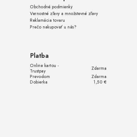
p
Obchodné podmienky
Vernostné zľavy a množstevné zľavy
i
Reklamácia tovaru
s
Prečo nakupovať u nás?
u
Platba
Online kartou -
Zdarma
Trustpay
Prevodom
Zdarma
Dobierka
1,50 €