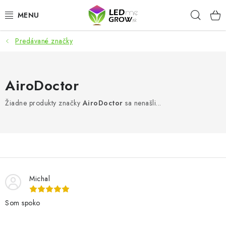
Prejsť
Hľad
na
obsah
Predávané značky
AKCIE
LED OSVETLENIE PRE RASTLINY
AiroDoctor
PESTOVATEĽSKÉ POTREBY
Žiadne produkty značky
AiroDoctor
sa nenašli...
PRE AKVÁRIA
MICROGREENS
SMART GARDEN
Michal
Som spoko
Hodnotenie obchodu
O nákupu
Blog
Obchodné podmienky
Predávané značky
Kontakt