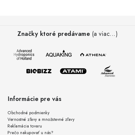
Podmienky o ochrane osobných údajov
Z
á
Značky ktoré predávame
(a viac...)
p
ä
t
i
e
Informácie pre vás
Obchodné podmienky
Vernostné zľavy a množstevné zľavy
Reklamácia tovaru
Prečo nakupovať u nás?