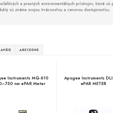
spoľahlivých a presných environmentálnych prístrojov, ktoré 
dukty sú známe svojou trvácnosťou a cenovou dostupnosťou.
AHŠIE
ABECEDNE
ee Instruments MQ-610
Apogee Instruments DL
0–750 nm ePAR Meter
ePAR METER