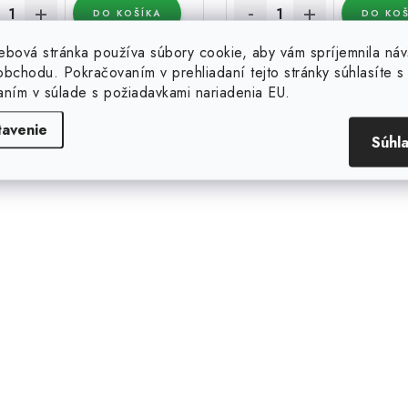
DO KOŠÍKA
DO KOŠ
ebová stránka používa súbory cookie, aby vám spríjemnila náv
ríslušenstvo obsahuje montážnu
Apogee Instruments SQ-520: s
bchodu. Pokračovaním v prehliadaní tejto stránky súhlasíte s 
äť na konci 102 cm stĺpcov zo
meranie PAR/PPFD, pripojen
aním v súlade s požiadavkami nariadenia EU.
ených vlákien a je vhodné na...
káblom priamo k počítaču, v
pre...
tavenie
Súhl
Kód:
39525
K