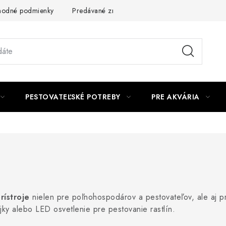
odné podmienky
Predávané značky
Kontakt
Podmienky 
PESTOVATEĽSKÉ POTREBY
PRE AKVÁRIA
rístroje
nielen pre poľnohospodárov a pestovateľov, ale aj pre
ky alebo LED osvetlenie pre pestovanie rastlín.