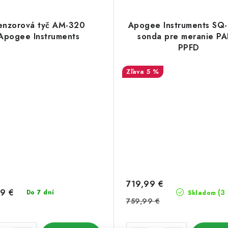
enzorová tyč AM-320
Apogee Instruments SQ-
Apogee Instruments
sonda pre meranie PA
PPFD
5 %
719,99 €
9 €
(3
Do 7 dní
Skladom
759,99 €