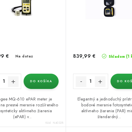
99 €
839,99 €
(1 
Na dotaz
Skladom
DO KOŠÍKA
DO KOŠ
gee MQ-610 ePAR meter je
Elegantný a jednoduchý prístr
 na presné meranie rozšíreného
bodové meranie fotosynteti
osynteticky aktívneho žiarenia
aktívneho žiarenia (PAR) m
(ePAR) v...
štandardný...
Kód:
N40328