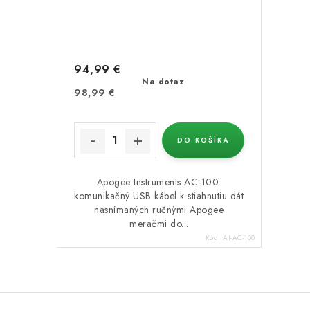
94,99 €
Na dotaz
98,99 €
DO KOŠÍKA
Apogee Instruments AC-100:
komunikačný USB kábel k stiahnutiu dát
nasnímaných ručnými Apogee
meračmi do...
Kód:
AI-AC-100
O