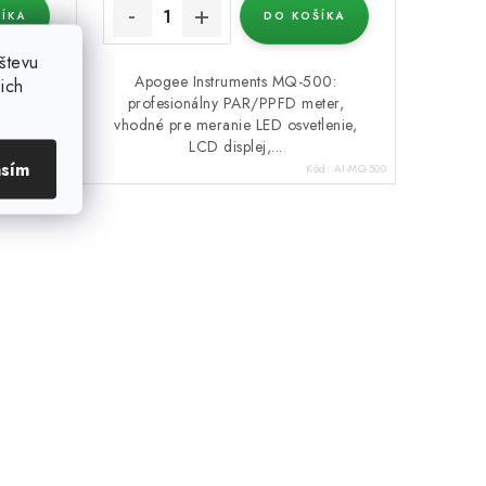
ÍKA
DO KOŠÍKA
števu
onda na
Apogee Instruments MQ-500:
ich
ie USB
profesionálny PAR/PPFD meter,
hodné
vhodné pre meranie LED osvetlenie,
LCD displej,...
asím
ód:
AI-SQ-520
Kód:
AI-MQ-500