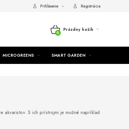
o ochrane osobných údajov
Prihlásenie
Registrácia
Prázdny košík
NÁKUPNÝ
KOŠÍK
MICROGREENS
SMART GARDEN
 akvaristov. S ich prístrojmi je možné napríklad