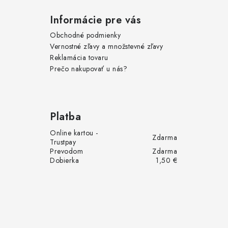
e
v
ý
Informácie pre vás
p
Obchodné podmienky
Vernostné zľavy a množstevné zľavy
i
Reklamácia tovaru
s
Prečo nakupovať u nás?
u
Platba
Online kartou -
Zdarma
Trustpay
Prevodom
Zdarma
Dobierka
1,50 €