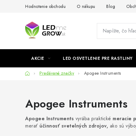
Prejsť
Hodnotenie obchodu
O nákupu
Blog
Obch
na
obsah
AKCIE
LED OSVETLENIE PRE RASTLINY
Domov
Predávané značky
Apogee Instruments
Apogee Instruments
Apogee Instruments
vyrába praktické
meracie p
merať
účinnosť svetelných zdrojov,
ako sú výboj