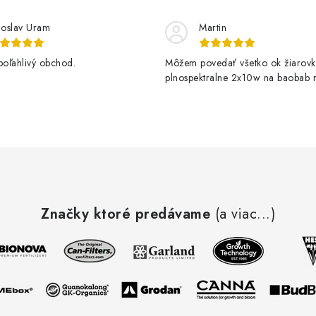
loslav Uram
Martin
poľahlivý obchod.
Môžem povedať všetko ok žiarovk
plnospektralne 2x10w na baobab r
kvitne krásne
Značky ktoré predávame
(a viac...)