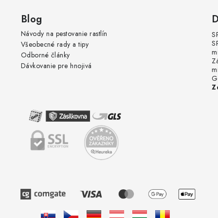
Blog
D
Návody na pestovanie rastlín
S
S
Všeobecné rady a tipy
m
Odborné články
Z
Dávkovanie pre hnojivá
m
G
Z