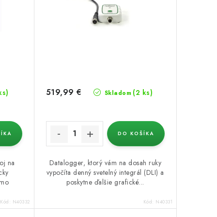
519,99 €
ks)
(2 ks)
Skladom
ÍKA
DO KOŠÍKA
oj na
Datalogger, ktorý vám na dosah ruky
cky
vypočíta denný svetelný integrál (DLI) a
imo
poskytne ďalšie grafické...
Kód:
N40332
Kód:
N40331