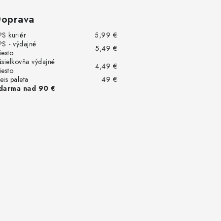
oprava
PS kuriér
5,99 €
PS - výdajné
5,49 €
iesto
ásielkovňa výdajné
4,49 €
iesto
eis paleta
49 €
darma nad 90 €