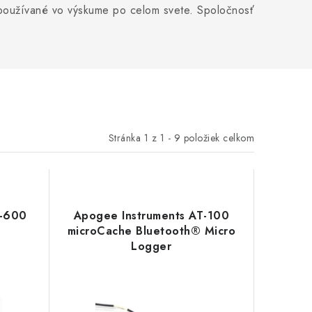
sú používané vo výskume po celom svete. Spoločnosť
Stránka
1
z
1
-
9
položiek celkom
I-600
Apogee Instruments AT-100
microCache Bluetooth® Micro
Logger