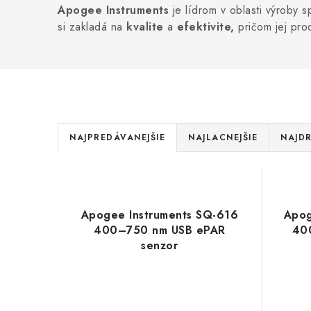
Apogee Instruments
je lídrom v oblasti výroby 
si zakladá na
kvalite
a
efektivite,
pričom jej pro
R
NAJPREDÁVANEJŠIE
NAJLACNEJŠIE
NAJDR
a
V
d
ý
e
Apogee Instruments SQ-616
Apog
p
400–750 nm USB ePAR
40
n
senzor
i
i
s
e