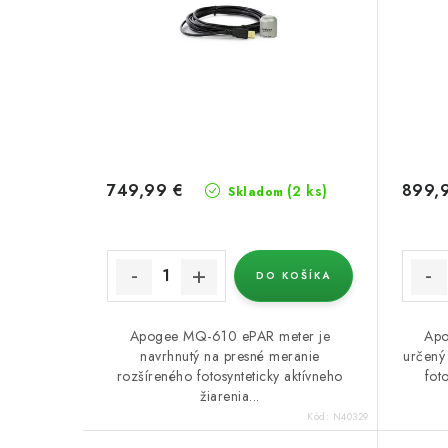
p
p
r
r
o
o
d
d
u
u
k
749,99 €
899,
k
(2 ks)
Skladom
t
t
o
o
DO KOŠÍKA
v
v
Apogee MQ-610 ePAR meter je
Apo
navrhnutý na presné meranie
určený
rozšíreného fotosynteticky aktívneho
fot
žiarenia...
Kód:
N40329