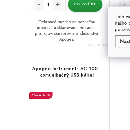
DO KOŠÍKA
Táto w
Ochranné puzdro na bezpečnú
Toto p
nášho o
prepravu a skladovanie meracích
rukov
použív
prístrojov, senzorov a príslušenstva
sklen
Apogee.
Nas
Kód:
N40330
Apogee Instruments AC-100 -
komunikačný USB kábel
4 %