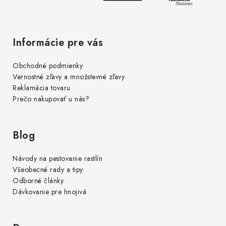
p
i
s
Informácie pre vás
u
Obchodné podmienky
Vernostné zľavy a množstevné zľavy
Reklamácia tovaru
Prečo nakupovať u nás?
Blog
Návody na pestovanie rastlín
Všeobecné rady a tipy
Odborné články
Dávkovanie pre hnojivá