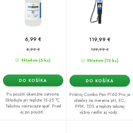
k
d
t
u
o
k
v
t
o
6,99 €
119,99 €
v
8,99 €
139,99 €
(5 ks)
(13 ks)
Skladom
Skladom
DO KOŠÍKA
DO KOŠÍKA
Po použití okamžite zatvorte.
Prístroj Combo Pen P160 Pro je
Skladujte pri teplote 15-25 °C.
ideálny na meranie pH, EC,
Tekutinu nevracajte späť. Pred
PPM, TDS a teploty tekutej
aj po použití...
výživy rastlín aj vody...