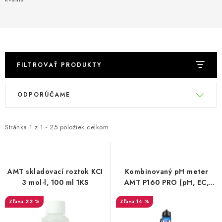
Podmienky o ochrane osobných údajov
FILTROVAŤ PRODUKTY
V
R
ODPORÚČAME
ý
a
p
d
i
e
Stránka
1
z
1
-
25
položiek celkom
s
n
p
i
r
e
AMT skladovací roztok KCI
Kombinovaný pH meter
o
p
3 mol-l, 100 ml 1KS
AMT P160 PRO (pH, EC,
PPM, TDS, teplota)
d
r
22 %
14 %
u
o