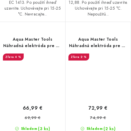
EC 1413. Po použití ihneď
12,88. Po použití ihneď uzavrite.
uzavrite. Uchovávajte pri 15-25
Uchovávajte pri 15-25 °C.
°C. Nevracajte...
Nepoužitú...
Aqua Master Tools
Aqua Master Tools
Náhradná elektróda pre pH
Náhradná elektróda pre EC
meter S300 PRO2
meter E300 PRO
4 %
2 %
66,99 €
72,99 €
69,99 €
74,99 €
(3 ks)
(2 ks)
Skladom
Skladom