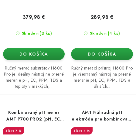
379,98 €
289,98 €
(3 ks)
(4 ks)
Skladom
Skladom
DO KOŠÍKA
DO KOŠÍKA
Ručný merač substrátov H600
Ručný merací prístroj H600 Pro
Pro je ideálny nástroj na presné
je všestranný nástroj na presné
meranie pH, EC, PPM, TDS a
meranie pH, EC, PPM, TDS a
teploty v mäkkých,...
ďalších...
Kombinovaný pH meter
AMT Náhradná pH
AMT P700 PRO2 (pH, EC,
elektróda pre kombinovaný
CF, PPM, teplota)
pH meter P700 PRO2
7 %
4 %