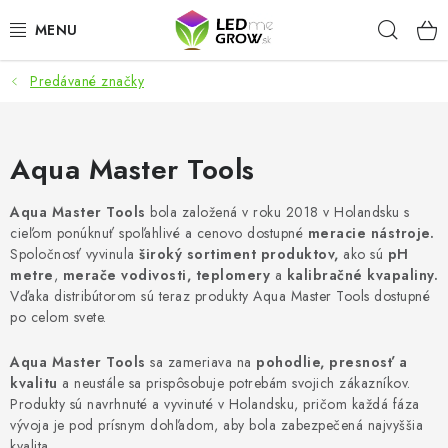
Prejsť
Hľad
na
obsah
Predávané značky
AKCIE
LED OSVETLENIE PRE RASTLINY
Aqua Master Tools
PESTOVATEĽSKÉ POTREBY
Aqua Master Tools
bola založená v roku 2018 v Holandsku s
cieľom ponúknuť spoľahlivé a cenovo dostupné
meracie nástroje.
PRE AKVÁRIA
Spoločnosť vyvinula
široký sortiment produktov,
ako sú
pH
metre
,
merače vodivosti, teplomery
a
kalibračné kvapaliny.
MICROGREENS
Vďaka distribútorom sú teraz produkty Aqua Master Tools dostupné
po celom svete.
SMART GARDEN
Aqua Master Tools
sa zameriava na
pohodlie, presnosť a
kvalitu
a neustále sa prispôsobuje potrebám svojich zákazníkov.
Hodnotenie obchodu
O nákupu
Blog
Produkty sú navrhnuté a vyvinuté v Holandsku, pričom každá fáza
vývoja je pod prísnym dohľadom, aby bola zabezpečená najvyššia
Obchodné podmienky
Predávané značky
Kontakt
kvalita.