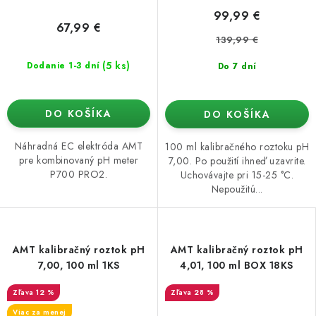
99,99 €
67,99 €
139,99 €
(5 ks)
Dodanie 1-3 dní
Do 7 dní
DO KOŠÍKA
DO KOŠÍKA
Náhradná EC elektróda AMT
100 ml kalibračného roztoku pH
pre kombinovaný pH meter
7,00. Po použití ihneď uzavrite.
P700 PRO2.
Uchovávajte pri 15-25 °C.
Nepoužitú...
AMT kalibračný roztok pH
AMT kalibračný roztok pH
7,00, 100 ml 1KS
4,01, 100 ml BOX 18KS
12 %
28 %
Viac za menej