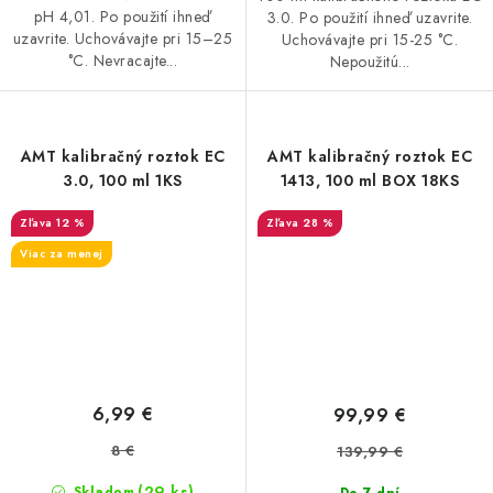
pH 4,01. Po použití ihneď
3.0. Po použití ihneď uzavrite.
uzavrite. Uchovávajte pri 15–25
Uchovávajte pri 15-25 °C.
°C. Nevracajte...
Nepoužitú...
AMT kalibračný roztok EC
AMT kalibračný roztok EC
3.0, 100 ml 1KS
1413, 100 ml BOX 18KS
12 %
28 %
Viac za menej
6,99 €
99,99 €
8 €
139,99 €
(29 ks)
Skladom
Do 7 dní