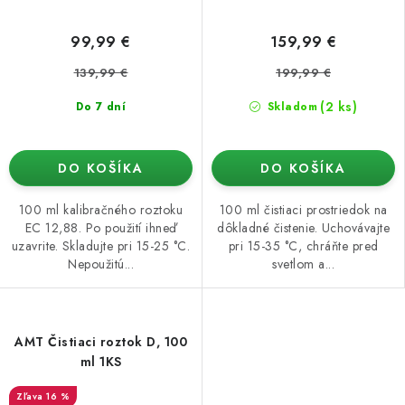
99,99 €
159,99 €
139,99 €
199,99 €
(2 ks)
Do 7 dní
Skladom
DO KOŠÍKA
DO KOŠÍKA
100 ml kalibračného roztoku
100 ml čistiaci prostriedok na
EC 12,88. Po použití ihneď
dôkladné čistenie. Uchovávajte
uzavrite. Skladujte pri 15-25 °C.
pri 15-35 °C, chráňte pred
Nepoužitú...
svetlom a...
AMT Čistiaci roztok D, 100
ml 1KS
16 %