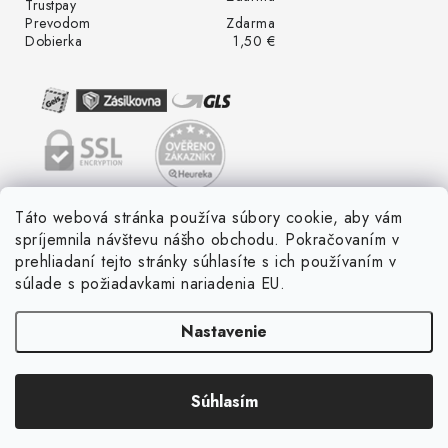
Trustpay
Prevodom
Zdarma
Dobierka
1,50 €
Táto webová stránka používa súbory cookie, aby vám
spríjemnila návštevu nášho obchodu. Pokračovaním v
prehliadaní tejto stránky súhlasíte s ich používaním v
súlade s požiadavkami nariadenia EU.
Nastavenie
Súhlasím
Copyright 2026
LED ME GROW
. Všetky práva vyhradené.
Vytvoril Shoptet