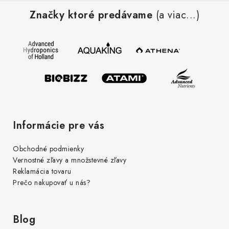
á
r
Značky ktoré predávame
(a viac...)
p
v
ä
k
t
y
i
v
e
ý
p
i
s
Informácie pre vás
u
Obchodné podmienky
Vernostné zľavy a množstevné zľavy
Reklamácia tovaru
Prečo nakupovať u nás?
Blog