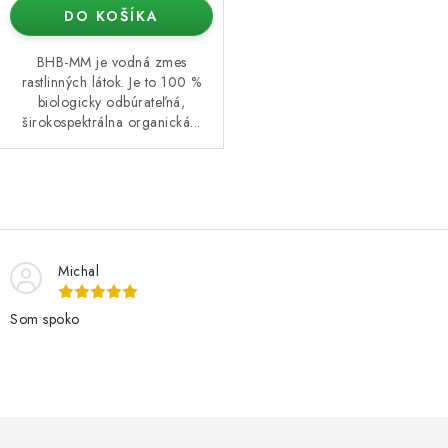
DO KOŠÍKA
BHB-MM je vodná zmes
rastlinných látok. Je to 100 %
biologicky odbúrateľná,
širokospektrálna organická...
O
v
l
Michal
á
d
Som spoko
a
c
i
e
Z
p