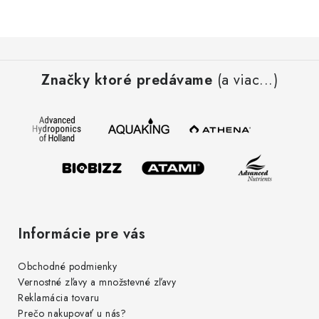
Podmienky o ochrane osobných údajov
Z
á
Značky ktoré predávame
(a viac...)
p
ä
t
i
e
Informácie pre vás
Obchodné podmienky
Vernostné zľavy a množstevné zľavy
Reklamácia tovaru
Prečo nakupovať u nás?