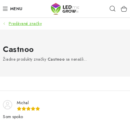
Prejsť
Hľad
na
obsah
Predávané značky
AKCIE
LED OSVETLENIE PRE RASTLINY
Castnoo
PESTOVATEĽSKÉ POTREBY
Žiadne produkty značky
Castnoo
sa nenašli...
PRE AKVÁRIA
MICROGREENS
SMART GARDEN
Michal
Som spoko
Hodnotenie obchodu
O nákupu
Blog
Obchodné podmienky
Predávané značky
Kontakt