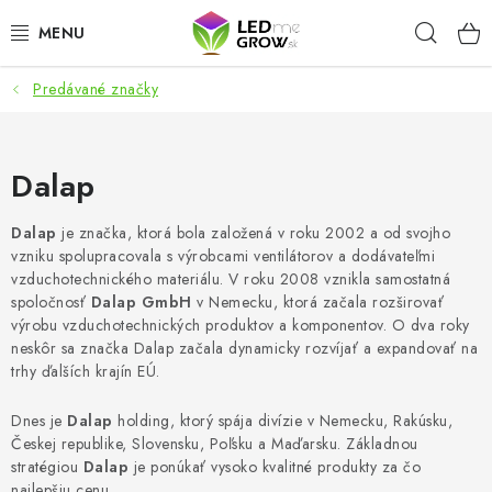
Prejsť
Hľad
na
obsah
Predávané značky
AKCIE
LED OSVETLENIE PRE RASTLINY
Dalap
PESTOVATEĽSKÉ POTREBY
Dalap
je značka, ktorá bola založená v roku 2002 a od svojho
vzniku spolupracovala s výrobcami ventilátorov a dodávateľmi
PRE AKVÁRIA
vzduchotechnického materiálu. V roku 2008 vznikla samostatná
spoločnosť
Dalap GmbH
v Nemecku, ktorá začala rozširovať
MICROGREENS
výrobu vzduchotechnických produktov a komponentov. O dva roky
neskôr sa značka Dalap začala dynamicky rozvíjať a expandovať na
trhy ďalších krajín EÚ.
SMART GARDEN
Dnes je
Dalap
holding, ktorý spája divízie v Nemecku, Rakúsku,
Hodnotenie obchodu
O nákupu
Blog
Českej republike, Slovensku, Poľsku a Maďarsku. Základnou
stratégiou
Dalap
je ponúkať vysoko kvalitné produkty za čo
Obchodné podmienky
Predávané značky
Kontakt
najlepšiu cenu.