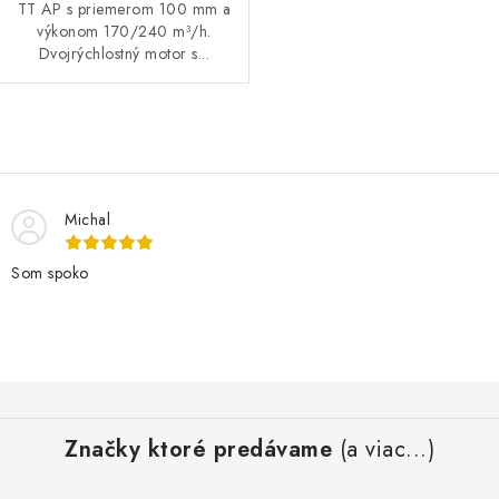
TT AP s priemerom 100 mm a
výkonom 170/240 m³/h.
Dvojrýchlostný motor s...
O
v
l
Michal
á
d
Som spoko
a
c
i
e
Z
p
á
r
Značky ktoré predávame
(a viac...)
p
v
ä
k