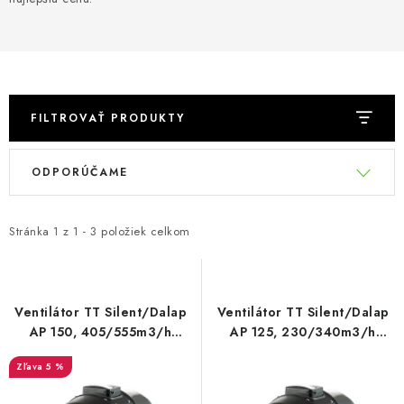
Podmienky o ochrane osobných údajov
FILTROVAŤ PRODUKTY
V
R
ODPORÚČAME
ý
a
p
d
i
e
Stránka
1
z
1
-
3
položiek celkom
s
n
p
i
r
e
Ventilátor TT Silent/Dalap
Ventilátor TT Silent/Dalap
o
p
AP 150, 405/555m3/h
AP 125, 230/340m3/h
[QUIET]
[QUIET]
d
r
5 %
u
o