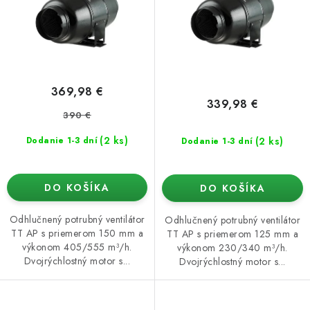
k
d
t
u
o
k
v
t
o
369,98 €
v
339,98 €
390 €
(2 ks)
(2 ks)
Dodanie 1-3 dní
Dodanie 1-3 dní
DO KOŠÍKA
DO KOŠÍKA
Odhlučnený potrubný ventilátor
Odhlučnený potrubný ventilátor
TT AP s priemerom 150 mm a
TT AP s priemerom 125 mm a
výkonom 405/555 m³/h.
výkonom 230/340 m³/h.
Dvojrýchlostný motor s...
Dvojrýchlostný motor s...