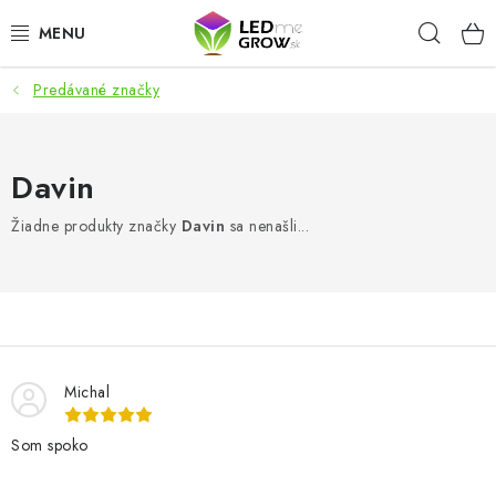
Prejsť
Hľad
na
obsah
Predávané značky
AKCIE
LED OSVETLENIE PRE RASTLINY
Davin
PESTOVATEĽSKÉ POTREBY
Žiadne produkty značky
Davin
sa nenašli...
PRE AKVÁRIA
MICROGREENS
SMART GARDEN
Michal
Som spoko
Hodnotenie obchodu
O nákupu
Blog
Obchodné podmienky
Predávané značky
Kontakt