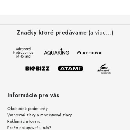
Podmienky o ochrane osobných údajov
Z
á
Značky ktoré predávame
(a viac...)
p
ä
t
i
e
Informácie pre vás
Obchodné podmienky
Vernostné zľavy a množstevné zľavy
Reklamácia tovaru
Prečo nakupovať u nás?