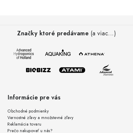
Podmienky o ochrane osobných údajov
Z
á
Značky ktoré predávame
(a viac...)
p
ä
t
i
e
Informácie pre vás
Obchodné podmienky
Vernostné zľavy a množstevné zľavy
Reklamácia tovaru
Prečo nakupovať u nás?