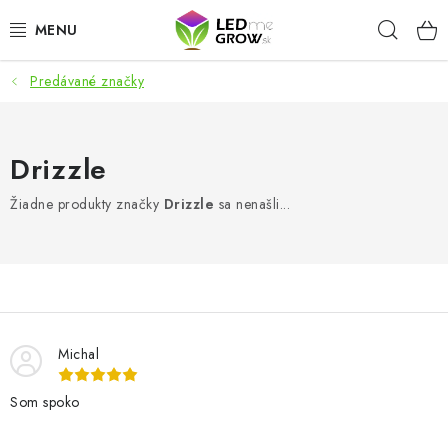
Prejsť
Hľad
na
obsah
Predávané značky
AKCIE
LED OSVETLENIE PRE RASTLINY
Drizzle
PESTOVATEĽSKÉ POTREBY
Žiadne produkty značky
Drizzle
sa nenašli...
PRE AKVÁRIA
MICROGREENS
SMART GARDEN
Michal
Som spoko
Hodnotenie obchodu
O nákupu
Blog
Obchodné podmienky
Predávané značky
Kontakt