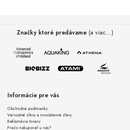
Podmienky o ochrane osobných údajov
Z
á
Značky ktoré predávame
(a viac...)
p
ä
t
i
e
Informácie pre vás
Obchodné podmienky
Vernostné zľavy a množstevné zľavy
Reklamácia tovaru
Prečo nakupovať u nás?