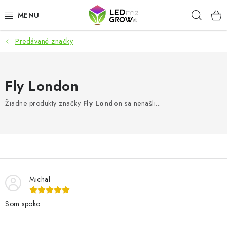
Prejsť
Hľad
na
obsah
Predávané značky
AKCIE
LED OSVETLENIE PRE RASTLINY
Fly London
PESTOVATEĽSKÉ POTREBY
Žiadne produkty značky
Fly London
sa nenašli...
PRE AKVÁRIA
MICROGREENS
SMART GARDEN
Michal
Som spoko
Hodnotenie obchodu
O nákupu
Blog
Obchodné podmienky
Predávané značky
Kontakt