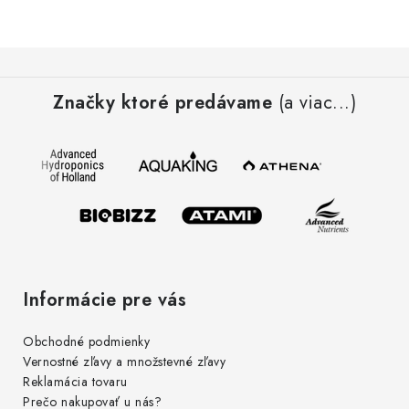
Podmienky o ochrane osobných údajov
Z
á
Značky ktoré predávame
(a viac...)
p
ä
t
i
e
Informácie pre vás
Obchodné podmienky
Vernostné zľavy a množstevné zľavy
Reklamácia tovaru
Prečo nakupovať u nás?