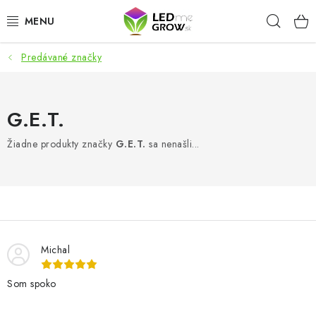
Prejsť
Hľad
na
obsah
Predávané značky
AKCIE
LED OSVETLENIE PRE RASTLINY
G.E.T.
PESTOVATEĽSKÉ POTREBY
Žiadne produkty značky
G.E.T.
sa nenašli...
PRE AKVÁRIA
MICROGREENS
SMART GARDEN
Michal
Som spoko
Hodnotenie obchodu
O nákupu
Blog
Obchodné podmienky
Predávané značky
Kontakt