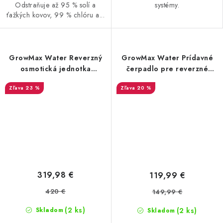
Odstraňuje až 95 % solí a
systémy.
ťažkých kovov, 99 % chlóru a...
GrowMax Water Reverzný
GrowMax Water Prídavné
osmotická jednotka
čerpadlo pre reverzné
Maxquarium - 500 l / deň
osmózu (sada)
23 %
20 %
000 ppm
319,98 €
119,99 €
420 €
149,99 €
(2 ks)
(2 ks)
Skladom
Skladom