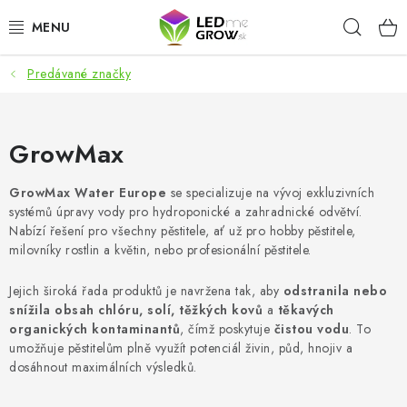
Prejsť
Hľad
na
obsah
Predávané značky
AKCIE
LED OSVETLENIE PRE RASTLINY
GrowMax
PESTOVATEĽSKÉ POTREBY
GrowMax Water Europe
se specializuje na vývoj exkluzivních
systémů úpravy vody pro hydroponické a zahradnické odvětví.
PRE AKVÁRIA
Nabízí řešení pro všechny pěstitele, ať už pro hobby pěstitele,
milovníky rostlin a květin, nebo profesionální pěstitele.
MICROGREENS
Jejich široká řada produktů je navržena tak, aby
odstranila nebo
snížila obsah chlóru, solí, těžkých kovů
a
těkavých
SMART GARDEN
organických kontaminantů
, čímž poskytuje
čistou vodu
. To
umožňuje pěstitelům plně využít potenciál živin, půd, hnojiv a
Hodnotenie obchodu
O nákupu
Blog
dosáhnout maximálních výsledků.
Obchodné podmienky
Predávané značky
Kontakt