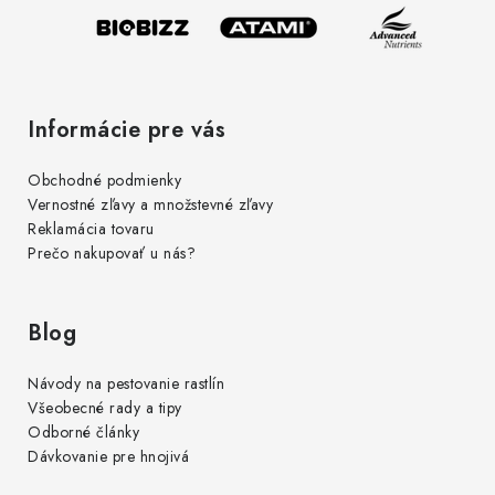
e
ý
p
i
s
Informácie pre vás
u
Obchodné podmienky
Vernostné zľavy a množstevné zľavy
Reklamácia tovaru
Prečo nakupovať u nás?
Blog
Návody na pestovanie rastlín
Všeobecné rady a tipy
Odborné články
Dávkovanie pre hnojivá