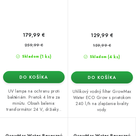
179,99 €
129,99 €
259,99 €
159,99 €
(1 ks)
(4 ks)
Skladom
Skladom
DO KOŠÍKA
DO KOŠÍKA
UV lampa na ochranu proti
Uhlíkový vodný filter GrowMax
baktériám. Prietok 4 litre za
Water ECO Grow s prietokom
minútu. Obsah balenia:
240 l/h na zlepšenie kvality
transformátor 24 V, držiaky...
vody.
GrowMax Water Reverzný
GrowMax Water Reverzný