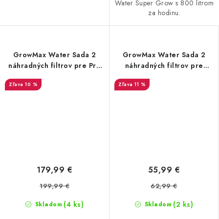
Water Super Grow s 800 litrom
za hodinu.
GrowMax Water Sada 2
GrowMax Water Sada 2
náhradných filtrov pre Pro
náhradných filtrov pre
Grow 2000 l/h
Garden Grow 480 L/H
10 %
11 %
179,99 €
55,99 €
199,99 €
62,99 €
(4 ks)
(2 ks)
Skladom
Skladom