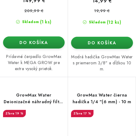
149,99 €
14,99 €
209,99 €
19,99 €
(1 ks)
(12 ks)
Skladom
Skladom
DO KOŠÍKA
DO KOŠÍKA
Prídavné čerpadlo GrowMax
Modrá hadička GrowMax Water
Water k MEGA GROW pre
s priemerom 3/8" a dĺžkou 10
extra vysoký prietok.
m.
GrowMax Water
GrowMax Water čierna
Deionizačné náhradný filter
hadička 1/4 "(6 mm) - 10 m
10 "
19 %
17 %