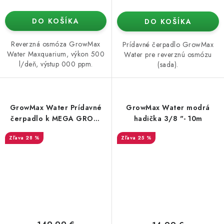
DO KOŠÍKA
DO KOŠÍKA
Reverzná osmóza GrowMax
Prídavné čerpadlo GrowMax
Water Maxquarium, výkon 500
Water pre reverznú osmózu
l/deň, výstup 000 ppm.
(sada).
GrowMax Water Prídavné
GrowMax Water modrá
čerpadlo k MEGA GROW
hadička 3/8 "- 10m
(extra vysoký prietok)
28 %
25 %