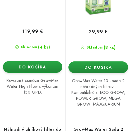
o
k
v
t
o
v
119,99 €
29,99 €
(4 ks)
(8 ks)
Skladom
Skladom
DO KOŠÍKA
DO KOŠÍKA
Reverzná osmóza GrowMax
GrowMax Water 10 - sada 2
Water High Flow s výkonom
náhradných filtrov -
150 GPD.
Kompatibilné s: ECO GROW,
POWER GROW, MEGA
GROW, MAXQUARIUM
Náhradný uhlíkový filter do
GrowMax Water Sada 2