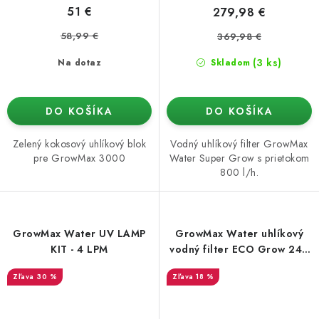
51 €
279,98 €
58,99 €
369,98 €
(3 ks)
Na dotaz
Skladom
DO KOŠÍKA
DO KOŠÍKA
Zelený kokosový uhlíkový blok
Vodný uhlíkový filter GrowMax
pre GrowMax 3000
Water Super Grow s prietokom
800 l/h.
GrowMax Water UV LAMP
GrowMax Water uhlíkový
KIT - 4 LPM
vodný filter ECO Grow 240
l / h
30 %
18 %