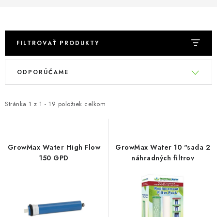
Podmienky o ochrane osobných údajov
FILTROVAŤ PRODUKTY
V
R
ODPORÚČAME
ý
a
p
d
i
e
Stránka
1
z
1
-
19
položiek celkom
s
n
p
i
r
e
GrowMax Water High Flow
GrowMax Water 10 "sada 2
o
p
150 GPD
náhradných filtrov
d
r
u
o
k
d
t
u