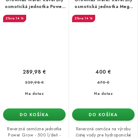
osmotická jednotka Power
osmotická jednotka Mega
Grow - 500 l / deň
Grow - 1000 l / deň
14 %
14 %
289,98 €
400 €
339,98 €
470 €
Na dotaz
Na dotaz
DO KOŠÍKA
DO KOŠÍKA
Reverzná osmózna jednotka
Reverzná osmóza na výrobu
Power Grow - 500 l/deň -
čistej vody pre hydroponické