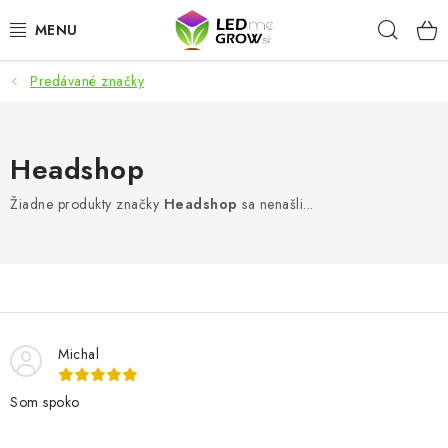
Prejsť
Hľad
na
obsah
Predávané značky
AKCIE
LED OSVETLENIE PRE RASTLINY
Headshop
PESTOVATEĽSKÉ POTREBY
Žiadne produkty značky
Headshop
sa nenašli...
PRE AKVÁRIA
MICROGREENS
SMART GARDEN
Michal
Som spoko
Hodnotenie obchodu
O nákupu
Blog
Obchodné podmienky
Predávané značky
Kontakt